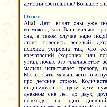
детский светильник? Большое спа
Ответ
Alla! Дети видят сны уже по
возможно, что Ваш малыш прос
сна, в таком случае надо подо
стоит повесить веселый дет
психика устроена так, что е
впечатлений (хороших или пло
устал, ночью это «выливается» в
малыш испытывает тревогу, не
Может быть, малыш чего-то испу
про детские страхи. Количест
индивидуально, одни дети нуж
дневном сне лет до двух, дру
переходят на один дневно
понаблюдать за ребенком. Если о