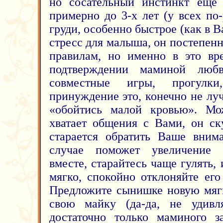
но сосательный инстинкт еще 
примерно до 3-х лет (у всех по
груди, особенно быстрое (как в 
стресс для малыша, он постепен
правилам, но именно в это вр
подтверждении маминой любв
совместные игры, прогулки
принуждение это, конечно не лу
«обойтись малой кровью». М
хватает общения с Вами, он ск
старается обратить Ваше вним
случае поможет увеличение 
вместе, старайтесь чаще гулять, 
мягко, спокойно отклоняйте ег
Предложите сынишке новую мягк
свою майку (да-да, не удивл
достаточно только маминого з