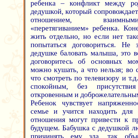
ребенка – конфликт между ро
дедушкой, который сопровождае
отношением, взаимны
«перетягиванием» ребенка. Ко
жить отдельно, но если нет та
попытаться договориться. Не 
дедушке баловать малыша, это в
договоритесь об основных мом
можно кушать, а что нельзя; во 
что смотреть по телевизору и т.д
спокойным, без присутствия
откровенным и доброжелательным
Ребенок чувствует напряженно
семье и учится находить для 
отношения могут привести к п
будущем. Бабушка с дедушкой л
причинять ему зла, так объ