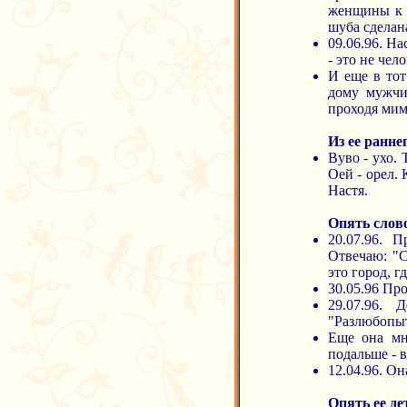
женщины к ю
шуба сделан
09.06.96. Н
- это не чел
И еще в тот
дому мужчи
проходя мим
Из ее ранне
Вуво - ухо. 
Оей - орел. 
Настя.
Опять слов
20.07.96. 
Отвечаю: "С
это город, г
30.05.96 Пр
29.07.96. 
"Разлюбопыт
Еще она мн
подальше - 
12.04.96. Он
Опять ее де