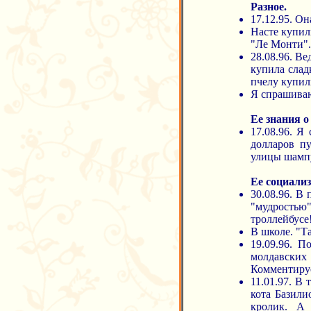
Разное.
17.12.95. Он
Насте купил
"Ле Монти".
28.08.96. В
купила слад
пчелу купил
Я спрашиваю
Ее знания о
17.08.96. Я
долларов пу
улицы шамп
Ее социализ
30.08.96. В
"мудростью"
троллейбусе
В школе. "Та
19.09.96. 
молдавских
Комментируе
11.01.97. В
кота Базили
кролик. А