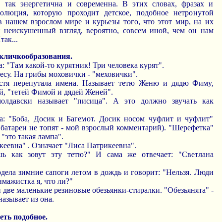
, так энергетична и современна. В этих словах, фразах и
волюция, которую проходит детское, подобное нетронутой
в нашем взрослом мире и курьезы того, что этот мир, на их
 неискушенный взгляд, вероятно, совсем иной, чем он нам
так...
 кличкообразования.
а: "Там какой-то курятник! Три человека курят".
лесу. На грибы моховички - "меховички".
Настя перепутала имена. Называет тетю Женю и дядю Фиму,
й, "тетей Фимой и дядей Женей".
олдавски называет "писица". А это должно звучать как
на: "Боба, Досик и Багемот. Досик носом чуфлит и чуфлит"
 батареи не топят - мой взрослый комментарий). "Шерефетка"
 "это такая лампа".
кеевна" . Означает "Лиса Патрикеевна".
шь как зовут эту тетю?" И сама же отвечает: "Светлана
одела зимние сапоги летом в дождь и говорит: "Нельзя. Люди
имажистка я, что ли?"
 две маленькие резиновые обезьянки-стиралки. "Обезьянята" -
называет из она.
еть подобное.