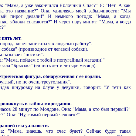
на: "Мама, а уже закончился Яблочный Спас?" Я: "Нет. А как
ла это название?" Она, удивляясь моей забывчивости: "Мы
ный пирог делали!" И немного погодя: "Мама, а когда
ас, яблоки спасаются?" И через пару минут: "Мама, а когда
с?"
 пять лет.
порода хочет записаться в людячью работу".
 собака" (производное от легавой собаки).
а называет "носики".
на: "Мама, пойдем с тобой в попугайный магазин!"
зала "Брыська" (ей пять лет и четыре месяца).
трическая фигура, обнаруженная с ее подачи.
руглый, но не очень треугольник".
видав шнуровку на блузе у девушки, говорит: "У тети как
роникнуть в тайны мироздания.
0 часов 28 минут по Молдове. Она: "Мама, а кто был первый?"
е?" Она: "Ну, самый первый человек?"
ранней сексуальности.
на: "Мама, знаешь, что счас будет? Сейчас будет такая