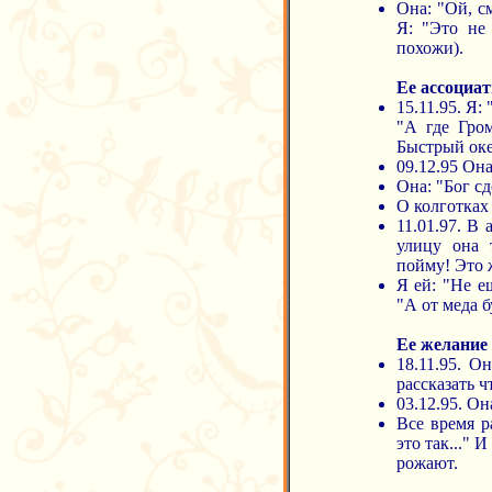
Она: "Ой, с
Я: "Это не 
похожи).
Ее ассоциа
15.11.95. Я:
"А где Гро
Быстрый оке
09.12.95 Он
Она: "Бог сд
О колготках
11.01.97. В
улицу она 
пойму! Это ж
Я ей: "Не е
"А от меда 
Ее желание 
18.11.95. О
рассказать ч
03.12.95. Она
Все время р
это так..." 
рожают.