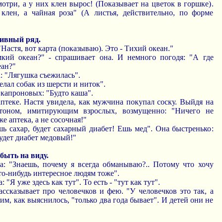
мотри, а у них клен вырос! (Показывает на цветок в горшке).
клен, а чайная роза" (А листья, действительно, по форме
тивный ряд.
 "Настя, вот карта (показываю). Это - Тихий океан."
мкий океан?" - спрашивает она. И немного погодя: "А где
ан?"
а: "Лягушка съежилась".
елал собак из шерсти и ниток".
 капроновых: "Будто каша".
 аптеке. Настя увидела, как мужчина покупал соску. Выйдя на
тоном, имитирующим взрослых, возмущенно: "Ничего не
е аптека, а не сосочная!"
шь сахар, будет сахарный диабет! Ешь мед". Она быстренько:
будет диабет медовый!"
быть на виду.
на: "Знаешь, почему я всегда обманываю?.. Потому что хочу
то-нибудь интересное людям тоже".
: "Я уже здесь как тут". То есть - "тут как тут".
ассказывает про человечков и фею. "У человечков это так, а
И им, как выяснилось, "только два года бывает". И детей они не