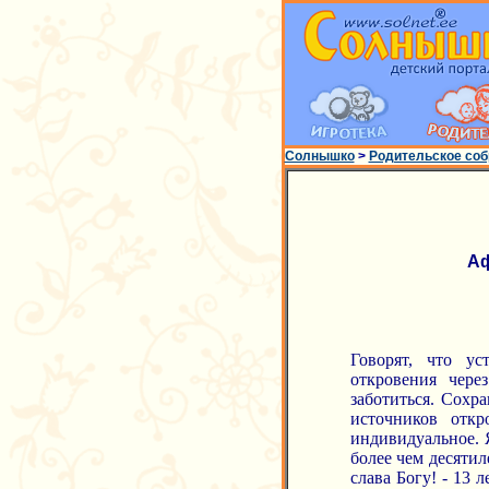
Солнышко
>
Родительское соб
Аф
Говорят, что ус
откровения чере
заботиться. Сохр
источников отк
индивидуальное. 
более чем десятиле
слава Богу! - 13 