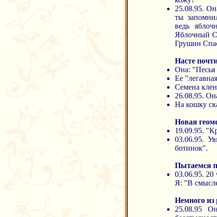
25.08.95. О
ты запомни
ведь яблоч
Яблочный Сп
Грушин Спа
Насте почти
Она: "Песья 
Ее "легавная
Семена клен
26.08.95. О
На кошку ска
Новая геоме
19.09.95. "К
03.06.95. У
ботинок".
Пытаемся п
03.06.95. 2
Я: "В смысл
Немного из 
25.08.95 О