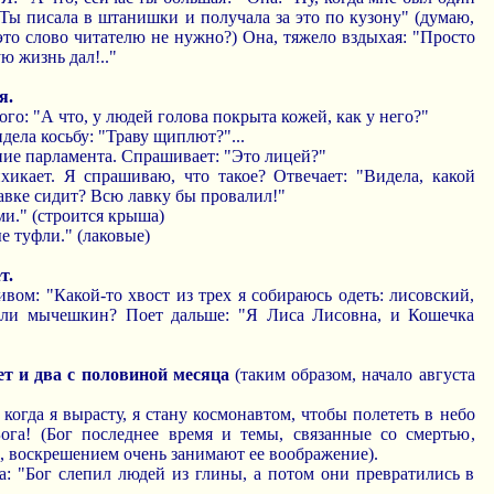
"Ты писала в штанишки и получала за это по кузону" (думаю,
это слово читателю не нужно?) Она, тяжело вздыхая: "Просто
ю жизнь дал!.."
я.
го: "А что, у людей голова покрыта кожей, как у него?"
идела косьбу: "Траву щиплют?"...
ние парламента. Спрашивает: "Это лицей?"
ихикает. Я спрашиваю, что такое? Отвечает: "Видела, какой
лавке сидит? Всю лавку бы провалил!"
ми." (строится крыша)
 туфли." (лаковые)
т.
ивом: "Какой-то хвост из трех я собираюсь одеть: лисовский,
или мычешкин? Поет дальше: "Я Лиса Лисовна, и Кошечка
ет и два с половиной месяца
(таким образом, начало августа
 когда я вырасту, я стану космонавтом, чтобы полететь в небо
ога! (Бог последнее время и темы, связанные со смертью,
, воскрешением очень занимают ее воображение).
на: "Бог слепил людей из глины, а потом они превратились в