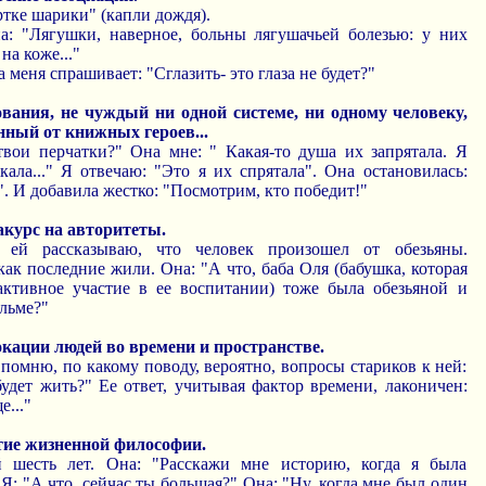
ртке шарики" (капли дождя).
на: "Лягушки, наверное, больны лягушачьей болезью: у них
а коже..."
а меня спрашивает: "Сглазить- это глаза не будет?"
ования, не чуждый ни одной системе, ни одному человеку,
нный от книжных героев...
твои перчатки?" Она мне: " Какая-то душа их запрятала. Я
кала..." Я отвечаю: "Это я их спрятала". Она остановилась:
". И добавила жестко: "Посмотрим, кто победит!"
акурс на авторитеты.
Я ей рассказываю, что человек произошел от обезьяны.
ак последние жили. Она: "А что, баба Оля (бабушка, которая
активное участие в ее воспитании) тоже была обезьяной и
альме?"
кации людей во времени и пространстве.
е помню, по какому поводу, вероятно, вопросы стариков к ней:
будет жить?" Ее ответ, учитывая фактор времени, лаконичен:
..."
тие жизненной философии.
Ей шесть лет. Она: "Расскажи мне историю, когда я была
 Я: "А что, сейчас ты большая?" Она: "Ну, когда мне был один