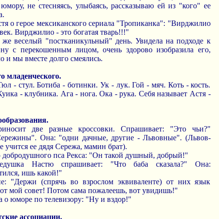
мору, не стесняясь, улыбаясь, рассказываю ей из "кого" ее
а.
астя о герое мексиканского сериала "Тропиканка": "Вирджилио
овек. Вирджилио - это богатая тварь!!!"
 же веселый "постканикульный" день. Увидела на подходе к
ну с перекошенным лицом, очень здорово изобразила его,
о и мы вместе долго смеялись.
го младенческого.
Тюл - стул. Ботиба - ботинки. Ук - лук. Гой - мяч. Коть - кость.
Куика - клубника. Ага - нога. Ока - рука. Себя называет Астя -
ообразования.
Приносит две разные кроссовки. Спрашивает: "Это чьи?"
ережины". Она: "одни дачные, другие - Львовные". (Львов-
де учится ее дядя Сережа, мамин брат).
о добродушного пса Рекса: "Он такой душный, добрый!"
Дедушка Настю спрашивает: "Что баба сказала?" Она:
ился, ишь какой!"
е: "Держи (спрячь во взрослом эквиваленте) от них язык
вот мой совет! Потом сама пожалеешь, вот увидишь!"
а о юморе по телевизору: "Ну и вздор!"
тские ассоциации.