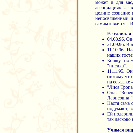
может и для вас
ассоциациях - э
целине сознание 
непосвященный и
самим кажется... И
Ее слово- и
04.08.96. Он
21.09.96. В 
11.10.96. 
наших госте
Кошку по-м
"писика".
11.11.95. О
(потому что
на ее языке -
"Лиса Тропа
Она: "Знае
Ларисовна!"
Настя сама 
подумают, з
Ей подарили
так ласково 
Учимся вид