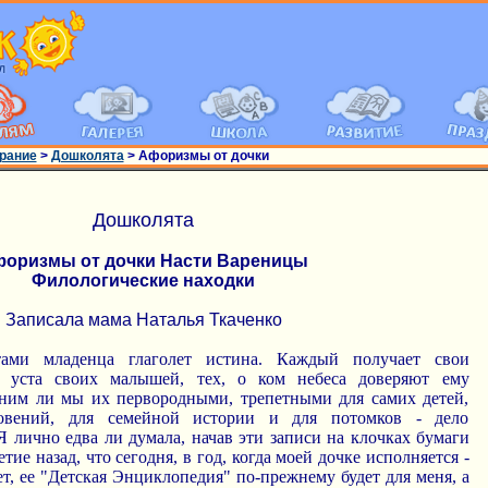
рание
>
Дошколята
> Афоризмы от дочки
Дошколята
оризмы от дочки Насти Вареницы
Филологические находки
Записала мама Наталья Ткаченко
тами младенца глаголет истина. Каждый получает свои
з уста своих малышей, тех, о ком небеса доверяют ему
аним ли мы их первородными, трепетными для самих детей,
ровений, для семейной истории и для потомков - дело
Я лично едва ли думала, начав эти записи на клочках бумаги
тие назад, что сегодня, в год, когда моей дочке исполняется -
лет, ее "Детская Энциклопедия" по-прежнему будет для меня, а