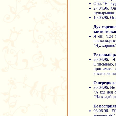
Она: "На ку
27.04.96. О
пупырышки н
10.05.96. Он
Дух соревн
заимствова
Я ей: "Где 
рыскала-рыс
"Ну, хорошо
Ее новый р
20.04.96. 
Описываю, к
принимает 
висела на п
О передисло
30.04.96. Н
"А где дед 
"На кладбище
Ее восприя
08.06.96. 
маленькой!"