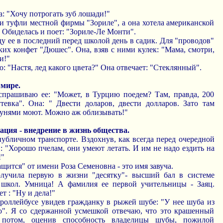
а: "Хочу потрогать зуб лошади!"
и туфли местной фирмы "Зориле", а она хотела американской
 Обиделась и поет: "Зориле-Ле Монти".
еду ее в последний перед школой день в садик. Для "проводов"
ких конфет "Дюшес". Она, взяв с ними кулек: "Мама, смотри,
и!"
: "Настя, лед какого цвета?" Она отвечает: "Стеклянный".
 мире.
 спрашиваю ее: "Может, в Турцию поедем? Там, правда, 200
тевка". Она: " Двести доларов, двести долларов. Зато там
унями моют. Можно аж облизывать!"
ация - внедрение в жизнь общества.
 публичном транспорте. Вздохнув, как всегда перед очередной
: "Хорошо пчелам, они умеют летать. И им не надо ездить на
!"
щится" от имени Роза Семеновна - это имя завуча.
Получила первую в жизни "десятку"- высший бал в системе
 школ. Умница! А фамилия ее первой учительницы - Заяц.
т : "Ну и дела!"
 троллейбусе увидев гражданку в рыжей шубе: "У нее шуба из
о". Я со сдержанной усмешкой отвечаю, что это крашенный
 потом, оценив способность владелицы шубы, пожилой