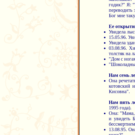
годик?" Я: 
переводить 
Бог мне таку
Ее открыти
Увидела лысо
15.05.96. Ув
Увидела зда
03.08.96. Х
толстяк на 
"Дом с нога
"Шоколадные
Нам семь ле
Она речетат
котовский 
Кисовна".
Нам пять л
1995 года).
Она: "Мама,
и увидеть Б
бессмертием
13.08.95. О
кожу?"