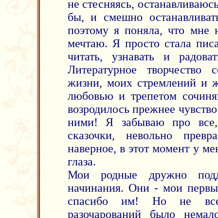
не стесняясь, останавливаюсь
бы, и смешно останавливат
поэтому я поняла, что мне н
мечтаю. Я просто стала писа
читать, узнавать и радова
Литературное творчество 
жизни, моих стремлений и ж
любовью и трепетом сочиня
возродилось прежнее чувство
ними! Я забываю про все
сказочки, невольно прев
наверное, в этот момент у ме
глаза.
Мои родные дружно подд
начинания. Они - мои первы
спасибо им! Но не все
разочарований было немал