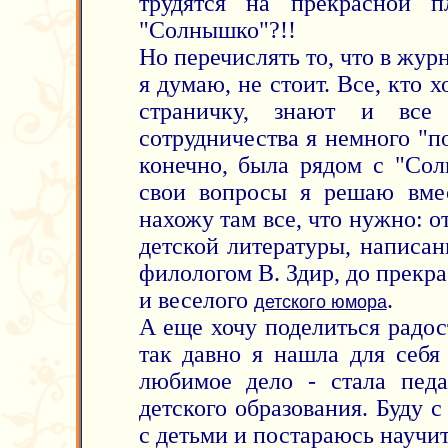
трудятся на прекрасной п
"Солнышко"?!!
Но перечислять то, что в жур
я думаю, не стоит. Все, кто 
страничку, знают и все 
сотрудничества я немного "по
конечно, была рядом с "Сол
свои вопросы я решаю вме
нахожу там все, что нужно: о
детской литературы, написа
филологом В. Здир, до прек
и веселого
.
детского юмора
А еще хочу поделиться радо
так давно я нашла для себя 
любимое дело - стала педа
детского образования. Буду с
с детьми и постараюсь научи