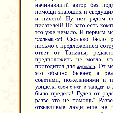
начинающий автор без подд
помощи знающих и сведущих?
и ничего! Ну нет рядом с
писателей! Но зато есть комп
это уже немало. И первым м
! Сколько было р
"Солнышко"
письмо с предложением сотр
ответ от Татьяны, редак
предположить не могла, ч
пригодится для
. От м
журнала
это обычно бывает, а ре
советами, пожеланиями и п
увидела
в 
свои стихи и загадки
было предела! Гудел от рад
разве это не помощь? Разве
отзывчивые люди еще не п