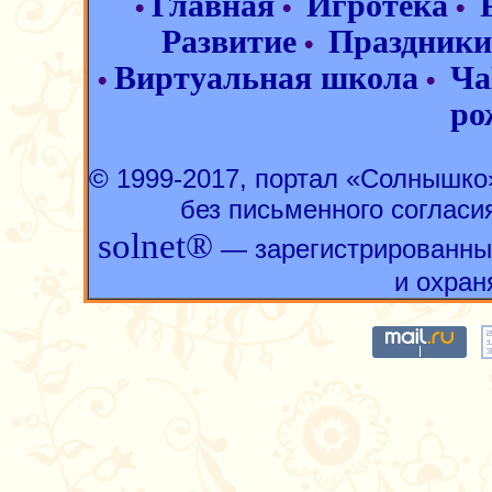
Главная
Игротека
•
•
•
Развитие
Праздники
•
Виртуальная школа
Ча
•
•
ро
© 1999-2017, портал «Солнышк
без письменного согласи
solnet®
— зарегистрированны
и охран