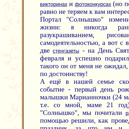
и
(но п
викторинах
фотоконкурсах
равно не теряем к вам интерес
Портал "Солнышко" измен
жизни: я никогда ран
разукрашиванием, рисова
самодеятельностью, а вот с
две
- на День Свят
стенгазеты
февраля и успешно подари
такого он от меня не ожидал
по достоинству!
А ещё в нашей семье ско
событие - первый день ро
малышки Марианночки (24 мая
т.е. со мной, маме 21 го
"Солнышко", мы почитали
р
помощью решили, как провед
праздник, за что им и, 