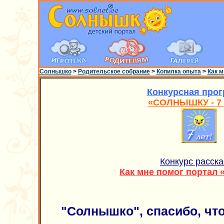
Солнышко
>
Родительское собрание
>
Копилка опыта
>
Как 
Конкурсная про
«СОЛНЫШКУ - 7 
Конкурс расска
Как мне помог портал
"Солнышко", спасибо, чт