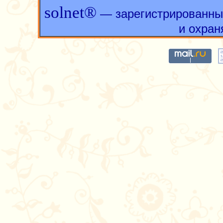
solnet®
— зарегистрированны
и охран