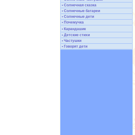
• Солнечная сказка
• Солнечные батареи
• Солнечные дети
• Почемучка
• Карандашик
• Детские стихи
• Частушки
• Говорят дети