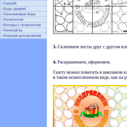
• Скачай!
• Будь здоров!
• Пальчиковые игры
• Полиглотик
• Беседы с психологом
• Почитай-ка
• Игрушки для развития
3.
Cклеиваем листы друг с другом или
4.
Раскрашиваем, оформляем.
Газету можно повесить в школьном кл
в таком незаполненном виде, как на 