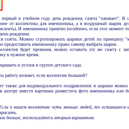
 первый в учебном году день рождения, газета "оживает". В 
ение от коллектива для именинника, а в воздушный шарик дел
леить). И имениннику приятно (особенно, если этот момент то
 день рождения.
вся газета. Можно сгруппировать шарики детей по принципу "
жно предоставить имениннику право самому выбрать шарик.
оллектив будет прежним, можно оставить эту же газету с 
нку в нужное время.
крашать и уголок в группе детского сада.
на работу возьмет, если коллектив большой?
дет также для индивидуального поздравления: в шарики можно
 а в центре вместо картинки разместить фото именинника или
 Если в вашем коллективе чуть меньше людей, то оставшиеся
красить.
 или больше, воспользуйтесь вторым вариантом.