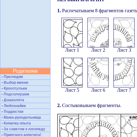
1.
Распечатываем 8 фрагментов газеты
Лист 1
Лист 2
Лист 3
Родителям
• Прелюдия
• Выбор имени
• Крохотульки
Лист 5
Лист 6
Лист 7
• Подсолнушки
• Дошколята
2.
Состыковываем фрагменты.
• Любознайки
• Подростки
• Мама-рукодельница
• Копилка опыта
• За советом к логопеду
• Приятного аппетита!