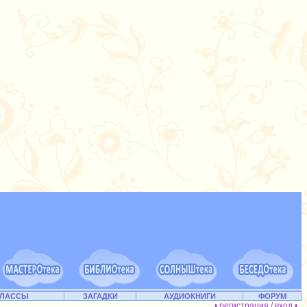
КЛАССЫ
ЗАГАДКИ
АУДИОКНИГИ
ФОРУМ
• регистрация / вход •