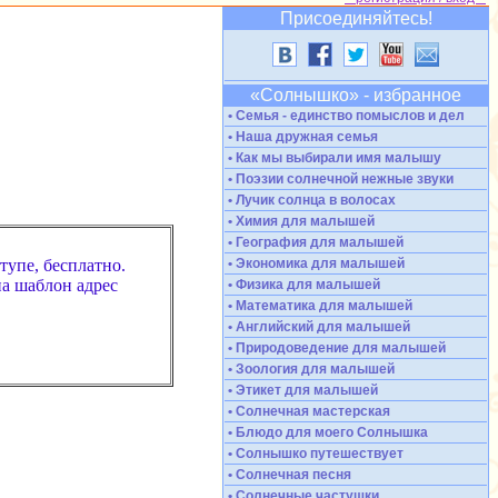
Присоединяйтесь!
«Солнышко» - избранное
• Семья - единство помыслов и дел
• Наша дружная семья
• Как мы выбирали имя малышу
• Поэзии солнечной нежные звуки
• Лучик солнца в волосах
• Химия для малышей
• География для малышей
тупе, бесплатно.
• Экономика для малышей
на шаблон адрес
• Физика для малышей
• Математика для малышей
• Английский для малышей
• Природоведение для малышей
• Зоология для малышей
• Этикет для малышей
• Солнечная мастерская
• Блюдо для моего Солнышка
• Солнышко путешествует
• Солнечная песня
• Солнечные частушки