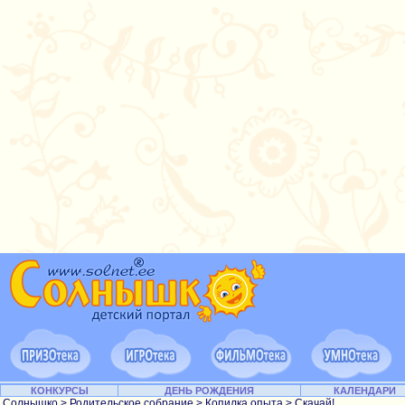
КОНКУРСЫ
ДЕНЬ РОЖДЕНИЯ
КАЛЕНДАРИ
Солнышко
>
Родительское собрание
>
Копилка опыта
>
Скачай!