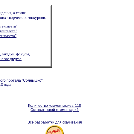
дения, а также
аших творческих конкурсов:
тенгазета"
тенгазета"
енгазета"
 загадки, фокусы,
ногое другое
кого портала
"Солнышко"
,
3 года.
Количество комментариев: 118
Оставить свой комментарий
Все разработки для скачивания