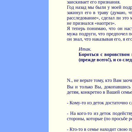
заискивает его признания.
Год назад мы были у моей под
закинул его в траву (думаю, 
расследование», сделал ли это 
не признался «наотрез».
Я теперь понимаю, что он наст
мужа подруги, что предпочел по
он знал, что наказывая его, я его
Итак.
Бороться с воровством 
(прежде всего!), и со сл
N., не верьте тому, кто Вам за
Вы и только Вы, докопавшись
детям, конкретно в Вашей семье 
- Кому-то из деток достаточно 
- На кого-то из деток подейст
стороны, которые (по просьбе р
- Кто-то в семье находит свою