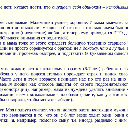
е дети кусают ногти, кто
ощущает себя одиноким – нелюбимы
умя сыновьями. Мальчишки умные, хорошие. И мама замечательная
ько вот до появления младшего брата весь этот максимум был п
нстрацию (проявление) любви, а теперь ему приходится ЭТО де
бОльшего внимания от родителей).
да и мама тоже от этого страдает) большую трагедию старшего 
ший не просто соревнуется с братом: не
я докажу, что я лучше
, 
евновании, пробежав быстрее, а подставить (в буквальном смысл
утверждают, что к школьному возрасту (6-7 лет) ребенок нач
збежно у него подсознательно порождает страх и поиск спас
Часто дети в этом возрасте начинают нас по сто раз на дню
вления
любви как способа защиты от своего подсознательног
(демонстрации), например, мама вынуждена уделять внимание 
нимание всеми возможными способами (знаете, как у артистов
обы говорили, чтобы меня не забыли).
уг. Моя подруга считает, что он должен расти настоящим мужчи
это выливается в то, что он с 6 лет везде ходит один, один о
упки (я, например, помогаю сыну, т.е. иногда разделяю с ним