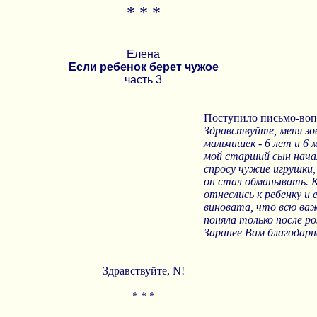
* * *
Елена
Если ребенок берет чужое
часть 3
Поступило письмо-воп
Здравствуйте, меня зо
мальчишек - 6 лет и 6 
мой старший сын начал
спросу чужие игрушки, 
он стал обманывать. 
отнеслись к ребенку и 
виновата, что всю ва
поняла только после р
Заранее Вам благодарн
Здравствуйте, N!
* * *