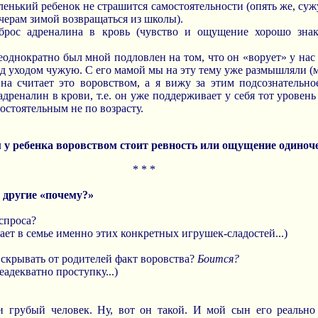
ленький ребенок не страшится самостоятельности (опять же, суж
ечерам зимой возвращаться из школы).
ыброс адреналина в кровь (чувство и ощущение хорошо зна
еоднократно был мной подловлен на том, что он «ворует» у нас
д уходом чужую. С его мамой мы на эту тему уже размышляли (мы
Она считает это воровством, а я вижу за этим подсознательн
дреналин в крови, т.е. он уже поддерживает у себя тот уровен
мостоятельным не по возрасту.
 у ребенка воровством стоит ревность или ощущение одиноче
* * *
 другие «почему?»
спроса?
ает в семье именно этих конкретных игрушек-сладостей...)
скрывать от родителей факт воровства?
Боится?
еадекватно проступку...)
 грубый человек. Ну, вот он такой. И мой сын его реально