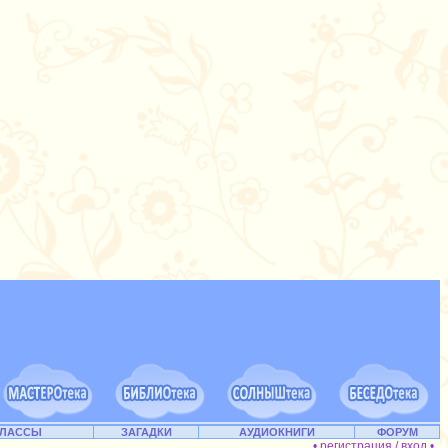
КЛАССЫ
ЗАГАДКИ
АУДИОКНИГИ
ФОРУМ
• регистрация / вход •