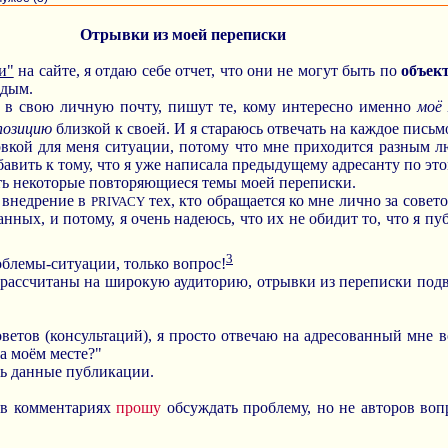
Отрывки из моей переписки
и"
на сайте, я отдаю себе отчет, что они не могут быть по
объек
ждым.
 в свою личную почту, пишут те, кому интересно именно
моё
позицию
близкой к своей. И я стараюсь отвечать на каждое пись
овкой для меня ситуации, потому что мне приходится разным л
бавить к тому, что я уже написала предыдущему адресанту по это
ть некоторые повторяющиеся темы моей переписки.
е внедрение в
тех, кто обращается ко мне лично за совет
PRIVACY
нных, и потому, я очень надеюсь, что их не обидит то, что я 
3
облемы-ситуации, только вопрос!
рассчитаны на широкую аудиторию, отрывки из переписки под
оветов (консультаций), я просто отвечаю на адресованный мне 
а моём месте?"
ть данные публикации.
: в комментариях
прошу
обсуждать проблему, но не авторов во