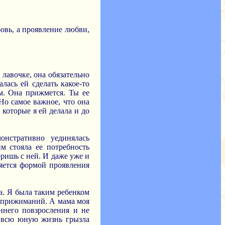
овь, а проявление любви,
 лавочке, она обязательно
лась ей сделать какое-то
м. Она прижмется. Ты ее
Но самое важное, что она
 которые я ей делала и до
онстративно уединялась
м стояла ее потребность
оришь с ней. И даже уже и
ляется формой проявления
а. Я была таким ребенком
и прижиманий. А мама моя
ннего повзросления и не
я всю юную жизнь грызла