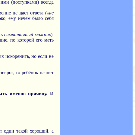
 ними (поступками) всегда
ренне не даст ответа (
«не
око, ему нечем было себя
нь симпатичный мальчик
).
ние, по которой его мать
их искоренить, но если не
невроз, то ребёнок начнет
кать именно причину. И
от один такой хороший, а