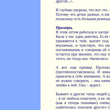
другой...».
Я глубоко уверена, что вот это 
Потому что детки разные, и им
поскольку есть большая разниц
Примеры.
Я этим летом работала в лагере
Была у нас одна девочка. Если 
прижмется к тебе, залезет под
внушение, и чувствую, что о
поглаживаешь и говоришь ей э
остается при мнении, что она т
этого, но тогда она «бычилась».
А вот еще пример. Противоп
(противопоставлялась). И ник
привлечь к себе внимание. А во
не нужно говорить – она начи
любви к ней. Она – аудист.
Бывают и другие типы людей (д
– я не любила поцелуев, я не 
(как я теперь понимаю) очеви
озаботилась поиском другого 