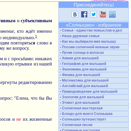
Присоединяйтесь!
тивным
и
субъективным
«Солнышко» - избранное
• Семья - единство помыслов и дел
 мнение
, кто ждёт именно
1
• Наша дружная семья
мо индивидуально.
• Как мы выбирали имя малышу
юдям повторять
ся
слово в
• Поэзии солнечной нежные звуки
му же вопросу.
• Лучик солнца в волосах
• Химия для малышей
ом и с просьбами: никаких
публикую отрывки из нашей
• География для малышей
• Экономика для малышей
• Физика для малышей
• Математика для малышей
вергнуты редактированию
• Английский для малышей
• Природоведение для малышей
• Зоология для малышей
вопрос: "Елена, что бы
Вы
• Этикет для малышей
• Солнечная мастерская
• Блюдо для моего Солнышка
просов и
не
их жизненные
• Солнышко путешествует
• Солнечная песня
• Солнечные частушки