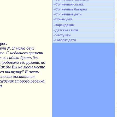
• Солнечная сказка
• Солнечные батареи
• Солнечные дети
• Почемучка
• Карандашик
• Детские стихи
• Частушки
• Говорят дети
рос:
вут N. Я мама двух
мес. С недавнего времени
 из садика брать без
пробовала его ругать, но
Как бы Вы на моем месте
его поступку? Я очень
жность воспитания
ождения второго ребенка.
а.