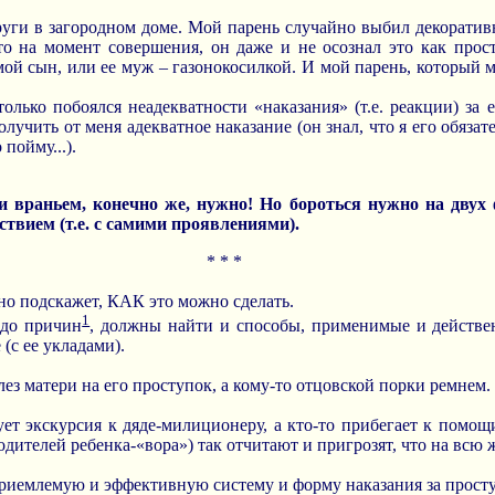
руги в загородном доме. Мой парень случайно выбил декорати
что на момент совершения, он даже и не осознал это как прос
мой сын, или ее муж – газонокосилкой. И мой парень, который м
олько побоялся неадекватности «наказания» (т.е. реакции) за 
лучить от меня адекватное наказание (он знал, что я его обязат
 пойму...).
и враньем, конечно же, нужно! Но бороться нужно на двух
едствием (т.е. с самими проявлениями).
* * *
очно подскажет, КАК это можно сделать.
1
 до причин
, должны найти и способы, применимые и действ
(с ее укладами).
слез матери на его проступок, а кому-то отцовской порки ремнем.
вует экскурсия к дяде-милиционеру, а кто-то прибегает к помо
одителей ребенка-«вора») так отчитают и пригрозят, что на всю ж
 приемлемую и эффективную систему и форму наказания за прост