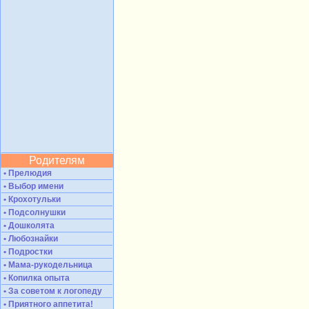
Родителям
• Прелюдия
• Выбор имени
• Крохотульки
• Подсолнушки
• Дошколята
• Любознайки
• Подростки
• Мама-рукодельница
• Копилка опыта
• За советом к логопеду
• Приятного аппетита!