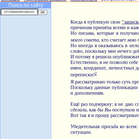
Поиск по сайту
Когда я публикую свои
"записк
причинам приняты всеми и ка
Но письма, которые я получаю
моего совета
, кто считает
мою 
Но иногда я оказываюсь в нел
слово, поскольку мне нечего до
И потому я решила опубликова
Естественно, я не позволю себ
имен, координат, личностных да
2
переписки!
Я рассматриваю только суть пр
Поскольку данные публикации 
и дополнениям.
Ещё раз подчеркну: я не даю с
сделали
, как бы
Вы поступили
н
Вот так я и прошу рассматрива
Убедительная просьба ко всем
ситуации.