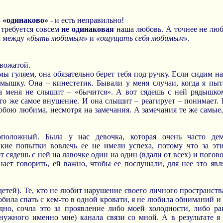
–
«одинаково»
- и есть неправильно!
 требуется совсем
не одинаковая
наша любовь. А точнее не люб
а между
«быть любимым»
и
«ощущать себя любимым»
.
 вожатой.
мы гуляем, она обязательно берет тебя под ручку. Если сидим на
 мышку. Она – кинестетик. Бывали у меня случаи, когда я пыта
на меня не слышит – «бычится». А вот сядешь с ней рядышко
то же самое внушение. И она слышит – реагирует – понимает. 
обою любима, несмотря на замечания. А замечания те же самые,
оложный. Была у нас девочка, которая очень часто дем
акие попытки вовлечь ее не имели успеха, потому что за эти
т сядешь с ней на лавочке один на один (вдали от всех) и погов
нает говорить, ей важно, чтобы ее послушали, для нее это яв
етей). Те, кто не любит нарушение своего личного пространств
любила спать с кем-то в одной кровати, я не любила обниманий 
дно, сочла это за проявление либо моей холодности, либо ра
(нужного именно мне) канала связи со мной. А в результате 