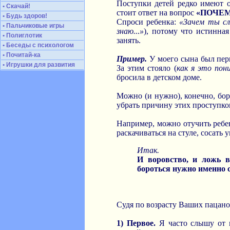
Поступки детей редко имеют 
• Скачай!
стоит ответ на вопрос
«ПОЧЕМ
• Будь здоров!
Спроси ребенка:
«Зачем ты сл
• Пальчиковые игры
знаю...»
), потому что истинна
• Полиглотик
занять.
• Беседы с психологом
• Почитай-ка
Пример.
У моего сына был пери
• Игрушки для развития
За этим стояло (
как я это пон
бросила в детском доме.
Можно (и нужно), конечно, боро
убрать причину этих проступко
Например, можно отучить ребенк
раскачиваться на стуле, сосать 
Итак.
И воровство, и ложь вс
бороться нужно именно 
Судя по возрасту Ваших пацанов
1) Первое.
Я часто слышу от 