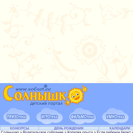
КОНКУРСЫ
ДЕНЬ РОЖДЕНИЯ
КАЛЕНДАРИ
Солнышко
>
Родительское собрание
>
Копилка опыта
> Если ребенок берет ч