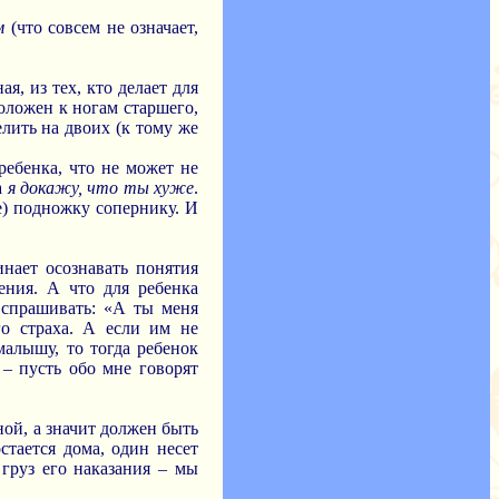
м
(что совсем не означает,
, из тех, кто делает для
оложен к ногам старшего,
лить на двоих (к тому же
ребенка, что не может не
а
я докажу, что ты хуже
.
е) подножку сопернику. И
инает осознавать понятия
ения. А что для ребенка
 спрашивать: «А ты меня
о страха. А если им не
малышу, то тогда ребенок
 – пусть обо мне говорят
ной, а значит должен быть
стается дома, один несет
 груз его наказания – мы