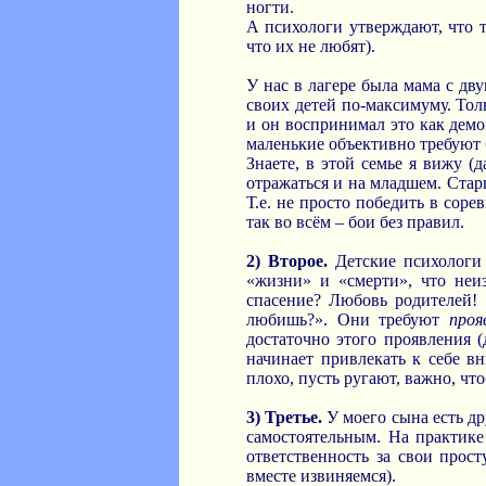
ногти.
А психологи утверждают, что т
что их не любят).
У нас в лагере была мама с дв
своих детей по-максимуму. Тол
и он воспринимал это как демо
маленькие объективно требуют 
Знаете, в этой семье я вижу (
отражаться и на младшем. Стар
Т.е. не просто победить в сор
так во всём – бои без правил.
2) Второе.
Детские психологи 
«жизни» и «смерти», что неи
спасение? Любовь родителей! 
любишь?». Они требуют
проя
достаточно этого проявления 
начинает привлекать к себе в
плохо, пусть ругают, важно, чт
3) Третье.
У моего сына есть др
самостоятельным. На практике 
ответственность за свои прост
вместе извиняемся).