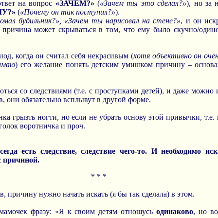
ответ на вопрос
«ЗАЧЕМ?»
(
«Зачем ты это сделал?»
), но за
У?»
(
«Почему он так поступил?»
).
омал будильник?», «Зачем ты нарисовал на стене?»
, и он иск
я причина может скрываться в том, что ему было скучно/один
од, когда он считал себя некрасивым (
хотя объективно он оче
имаю
) его желание понять детским умишком причину – основа
ться со следствиями (т.е. с проступками детей), и даже можно 
в, они обязательно всплывут в другой форме.
а грызть ногти, но если не убрать основу этой привычки, т.е. 
уголок воротничка и проч.
егда есть следствие, следствие чего-то. И необходимо ис
с причиной.
* * *
, причину нужно начать искать (я бы так сделала) в этом.
мамочек фразу: «Я к своим детям отношусь
одинаково
, но в