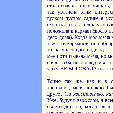
стала сначала их улучшать,
так увлечена этим интере
гулком пустом садике я ус
схватила свою недоделанну
положила в карман своего 
дело дома). Когда моя мама 
тяжести карманов, она обна
то загубленную поделку… 
меня отчитывала мама, но м
сочла себя несправедливо о
что я НЕ ВОРОВАЛА пласти
Точно так же, как и в с
трёшкой", меня должно был
другое (
за хвастовство, на
Уже, будучи взрослой, я все
своего детства, когда слы
известны несколько таких 