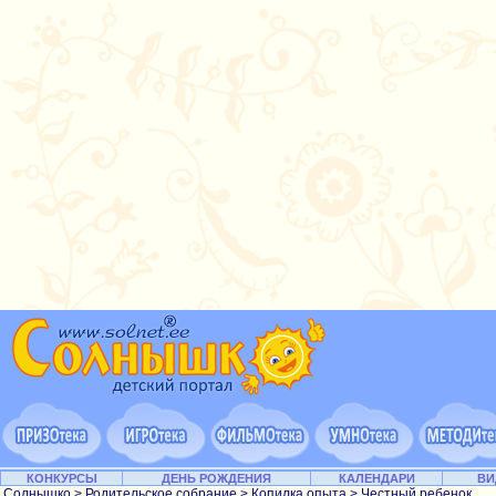
КОНКУРСЫ
ДЕНЬ РОЖДЕНИЯ
КАЛЕНДАРИ
ВИ
Солнышко
>
Родительское собрание
>
Копилка опыта
> Честный ребенок