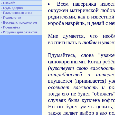
Всем наверняка извес
• Скачай!
• Будь здоров!
окружен материнской любов
• Пальчиковые игры
родителями, как в известной
• Полиглотик
короба наврёшь, и делай с не
• Беседы с психологом
• Почитай-ка
• Игрушки для развития
Мне думается, что необ
воспитывать в
любви
и
уваж
Вдумайтесь, слова "уваж
однокоренными. Когда ребё
(чувствует свою важность
потребностей и интерес
внушается (прививается) у
осознает важность и род
тогда его не будет "обижать
случаях была куплена кофто
Но он будет уметь ценить,
также делает выбор
в его по