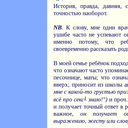
История, правда, давняя, 
точностью наоборот.
NB
. К слову, мне один вра
ушибе часто не успевают 
именно потому, что реб
своевременно рассказать род
В моей семье ребёнок подход
что означают часто упоминае
песочнице, маты; что означ
вверх; приносит из школы 
мне с какой-то грустью приз
1
всё про секс
знаю!")
и проч.
и получает точный ответ в р
важное,
он получает
выражению, жесту или слов