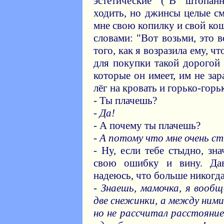
эстетические ("В штопа
ходить, но джинсы целые см
мне свою копилку и свой ко
словами: "Вот возьми, это в
того, как я возразила ему, ч
для покупки такой дорогой 
которые он имеет, им не за
лёг на кровать и горько-горь
- Ты плачешь?
- Да!
- А почему ты плачешь?
- А потому что мне очень ст
- Ну, если тебе стыдно, зн
свою ошибку и вину. Да
надеюсь, что больше никогда
- Знаешь, мамочка, я вооб
две снежинки, а между ними
но не рассчитал расстояние