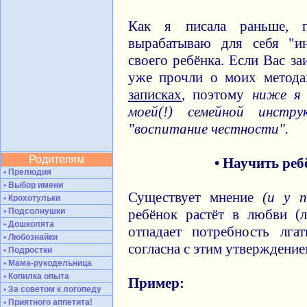
Как я писала раньше,
вырабатываю для себя "и
своего ребёнка. Если Вас з
уже прочли о моих метод
записках
, поэтому
ниже я 
моей(!) семейной инст
"воспитание честности".
Родителям
• Научить реб
• Прелюдия
• Выбор имени
Существует мнение
(и у п
• Крохотульки
• Подсолнушки
ребёнок растёт в любви (
• Дошколята
отпадает потребность лга
• Любознайки
согласна с этим утверждение
• Подростки
• Мама-рукодельница
• Копилка опыта
Пример:
• За советом к логопеду
• Приятного аппетита!