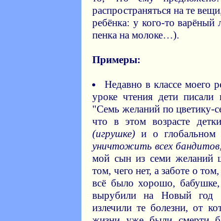
распространяться на те вещи
ребёнка: у кого-то варёный л
пенка на молоке…).
Примеры:
Недавно в классе моего ре
уроке чтения дети писали 
"Семь желаний по цветику-с
что в этом возрасте дет
(игрушке)
и о глобально
уничтожить всех бандитов,
мой сын из семи желаний 
том, чего нет, а заботе о том
всё было хорошо, бабушке,
вырубили на Новый год 
излечили те болезни, от к
жизни уже были смерти б