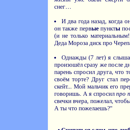
снег…
И два года назад, когда 
он также перв
ые
пункт
ы
пос
(и не только материальным
Деда Мороза диск про Череп
Однажды (7 лет) я слышал
произошёл сразу же после д
парень спросил друга, что т
своём торте? Друг стал пер
скейт... Мой мальчик его пр
говоришь. А я спросил
про 
свечки вчера, пожелал, чтоб
А ты что пожелаешь?"