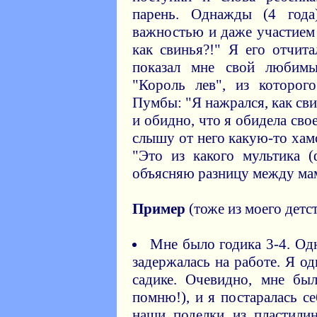
парень. Однажды (4 год
важностью и даже участием 
как свинья?!" Я его отчита
показал мне свой любим
"Король лев", из которог
Пумбы: "Я нажрался, как св
и обидно, что я обидела свое
слышу от него какую-то хам
"Это из какого мультика 
объясняю разницу между мам
Пример
(тоже из моего детст
Мне было годика 3-4. Од
задержалась на работе. Я од
садике. Очевидно, мне бы
помню!), и я постаралась се
наши поделки из пластилин