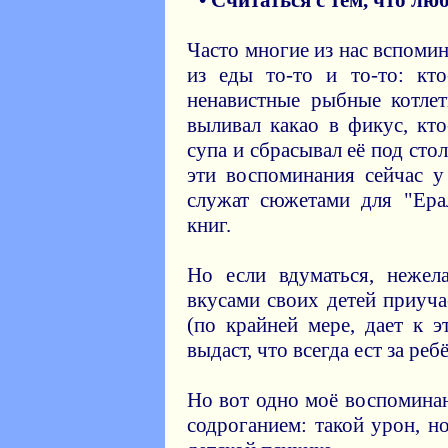
• Считаться с тем, что лю
Часто многие из нас вспомин
из еды то-то и то-то: кт
ненавистные рыбные котлет
выливал какао в фикус, кт
супа и сбрасывал её под сто
эти воспоминания сейчас 
служат сюжетами для "Ера
книг.
Но если вдуматься, нежел
вкусами своих детей приуча
(по крайней мере, дает к э
выдаст, что всегда ест за р
Но вот одно моё воспоминан
содроганием: такой урон, н