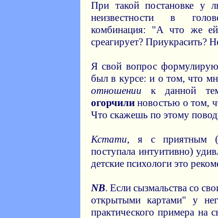
При такой постановке у л
неизвестности в голо
комбинация: "А что же ей
среагирует? Приукрасить? Не
Я свой вопрос формулирую 
был в курсе: и о том, что м
отношении
к данной теме
огорчили
новостью о том, 
Что скажешь по этому повод
Кстати
, я с приятным (
поступала интуитивно) удив
детские психологи это реком
NB
. Если сызмальства со св
открытыми картами" у не
практического примера на с