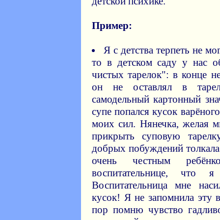
детской психике.
Пример:
Я с детства терпеть не мо
то в детском саду у нас 
чистых тарелок": в конце н
он не оставлял в таре
самодельный картонный зн
супе попался кусок варёного
моих сил. Нянечка, желая м
прикрыть суповую тарелк
добрых побуждений толкала 
очень честным ребён
воспитательнице, что
Воспитательница мне нас
кусок! Я не запомнила эту 
пор помню чувство гадлив