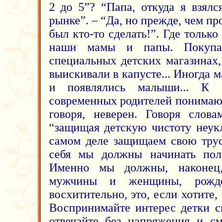
2 до 5”? “Папа, откуда я взялс
рынке”. – “Да, но прежде, чем пр
был кто-то сделать!”. Где только
наши мамы и папы. Покуп
специальных детских магазинах,
выискивали в капусте... Иногда 
и появлялись малыши... К с
современных родителей понимают,
говоря, неверен. Говоря слов
“защищая детскую чистоту неук
самом деле защищаем свою трус
себя мы должны начинать поло
Именно мы должны, наконец,
мужчины и женщины, рожд
восхитительно, это, если хотит
Воспринимайте интерес детки с
отвечайте без напряжения и с