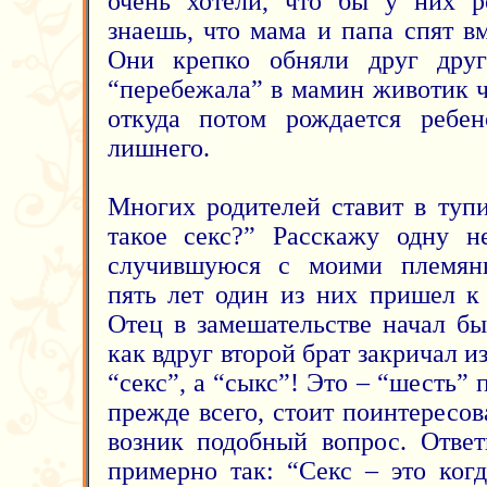
очень хотели, что бы у них 
знаешь, что мама и папа спят в
Они крепко обняли друг друг
“перебежала” в мамин животик ч
откуда потом рождается ребен
лишнего.
Многих родителей ставит в туп
такое секс?” Расскажу одну н
случившуюся с моими племян
пять лет один из них пришел к
Отец в замешательстве начал бы
как вдруг второй брат закричал и
“секс”, а “сыкс”! Это – “шесть” 
прежде всего, стоит поинтересов
возник подобный вопрос. Отве
примерно так: “Секс – это ко