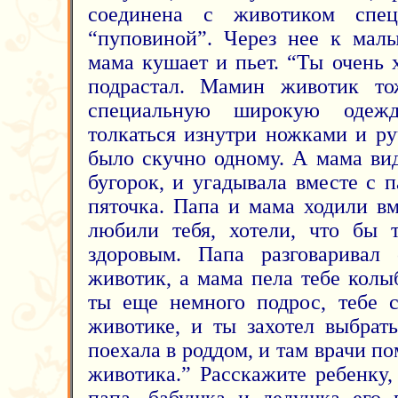
соединена с животиком спец
“пуповиной”. Через нее к малы
мама кушает и пьет. “Ты очень
подрастал. Мамин животик т
специальную широкую одеж
толкаться изнутри ножками и ру
было скучно одному. А мама ви
бугорок, и угадывала вместе с 
пяточка. Папа и мама ходили вм
любили тебя, хотели, что бы 
здоровым. Папа разговаривал
животик, а мама пела тебе колы
ты еще немного подрос, тебе 
животике, и ты захотел выбрат
поехала в роддом, и там врачи по
животика.” Расскажите ребенку
папа, бабушка и дедушка его 