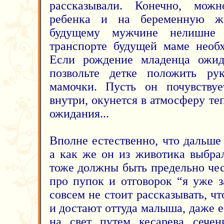
рассказывали. Конечно, мож
ребенка и на беременную ж
будущему мужчине нелишне 
транспорте будущей маме необх
Если рождение младенца ожида
позвольте детке положить р
мамочки. Пусть он почувствуе
внутри, окунется в атмосферу те
ожидания...
Вполне естественно, что дальше 
а как же он из животика выбра
тоже должны быть предельно че
про пупок и отговорок “я уже з
совсем не стоит рассказывать, ч
и достают оттуда малыша, даже 
на свет путем кесарева сечен