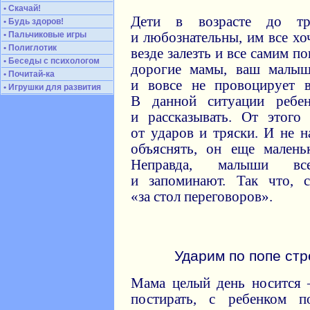
• Скачай!
Дети в возрасте до т
• Будь здоров!
• Пальчиковые игры
и любознательны, им все хо
• Полиглотик
везде залезть и все самим п
• Беседы с психологом
дорогие мамы, ваш малыш
• Почитай-ка
и вовсе не провоцирует в
• Игрушки для развития
В данной ситуации ребен
и рассказывать. От этого
от ударов и тряски. И не н
объяснять, он еще малень
Неправда, малыши вс
и запоминают. Так что, 
«за стол переговоров».
Ударим по попе ст
Мама целый день носится –
постирать, с ребенком п