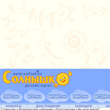
КОНКУРСЫ
ДЕНЬ РОЖДЕНИЯ
КАЛЕНДАРИ
ВИ
Солнышко
>
Родительское собрание
>
Подсолнушки
> Вы еще бьёте?..