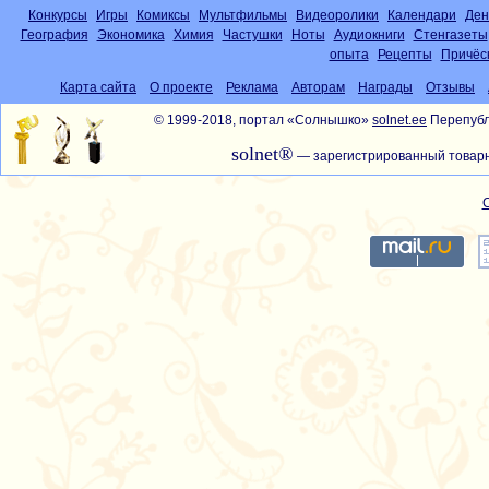
Конкурсы
Игры
Комиксы
Мультфильмы
Видеоролики
Календари
Ден
География
Экономика
Химия
Частушки
Ноты
Аудиокниги
Стенгазеты
опыта
Рецепты
Причёс
Карта сайта
О проекте
Реклама
Авторам
Награды
Отзывы
© 1999-2018, портал «Солнышко»
solnet.ee
Перепубл
solnet®
— зарегистрированный товарн
С