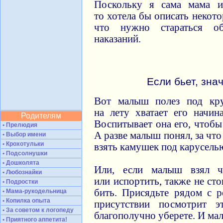
Поскольку я сама мама и
то хотела бы описать некот
что нужно стараться об
наказаний.
Если бьет, зна
Вот малыш полез под кру
на лету хватает его начин
Родителям
Воспитывает она его, чтобы
• Прелюдия
А разве малыш понял, за что
• Выбор имени
• Крохотульки
взять камушек под каруселью
• Подсолнушки
• Дошколята
Или, если малыш взял ч
• Любознайки
или испортить, также не сто
• Подростки
бить. Присядьте рядом с 
• Мама-рукодельница
• Копилка опыта
присутствии посмотрит 
• За советом к логопеду
благополучно уберете. И ма
• Приятного аппетита!