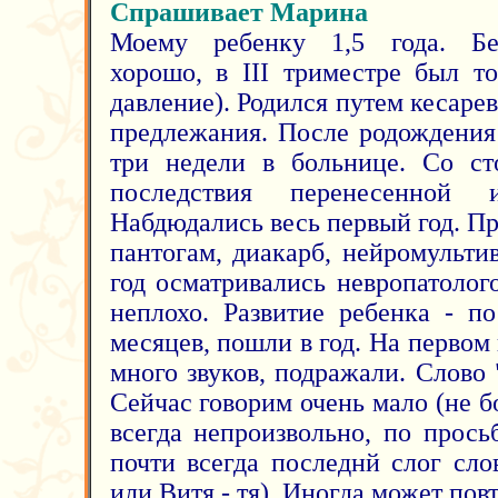
Спрашивает Марина
Моему ребенку 1,5 года. Бе
хорошо, в III триместре был то
давление). Родился путем кесарев
предлежания. После родождения
три недели в больнице. Со ст
последствия перенесенной
Набдюдались весь первый год. П
пантогам, диакарб, нейромульти
год осматривались невропатолого
неплохо. Развитие ребенка - по
месяцев, пошли в год. На первом
много звуков, подражали. Слово 
Сейчас говорим очень мало (не бо
всегда непроизвольно, по прось
почти всегда последнй слог сло
или Витя - тя). Иногда может пов