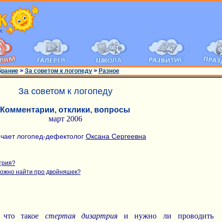
брание
>
За советом к логопеду
>
Разное
За советом к логопеду
Комментарии, отклики, вопросы
март 2006
чает логопед-дефектолог
Оксана Сергеевна
трия?
можно найти про двойняшек?
, что такое
стертая дизартрия
и нужно ли проводить