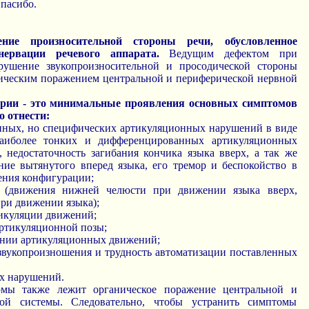
пасибо.
ние произносительной стороны речи, обусловленное
ннервации речевого аппарата.
Ведущим дефектом при
арушение звукопроизносительной и просодической стороны
аническим поражением центральной и периферической нервной
трии - это минимальные проявления основных симптомов
 отнести:
нных, но специфических артикуляционных нарушений в виде
наиболее тонких и дифференцированных артикуляционных
, недостаточность загибания кончика языка вверх, а так же
ие вытянутого вперед языка, его тремор и беспокойство в
ения конфигурации;
й (движения нижней челюсти при движении языка вверх,
ри движении языка);
тикуляции движений;
артикуляционной позы;
чении артикуляционных движений;
 звукопроизношения и трудность автоматизации поставленных
их нарушений.
рмы также лежит органическое поражение центральной и
ной системы. Следовательно, чтобы устранить симптомы