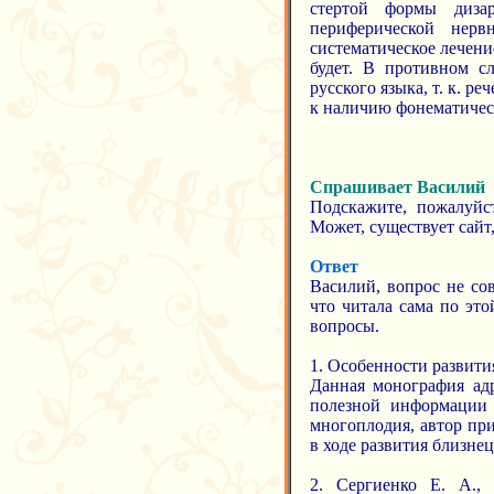
стертой формы диза
периферической нер
систематическое лечени
будет. В противном с
русского языка, т. к. 
к наличию фонематичес
Спрашивает Василий
Подскажите, пожалуйс
Может, существует сайт
Ответ
Василий, вопрос не сов
что читала сама по эт
вопросы.
1. Особенности развития
Данная монография ад
полезной информации 
многоплодия, автор пр
в ходе развития близнец
2. Сергиенко Е. А.,