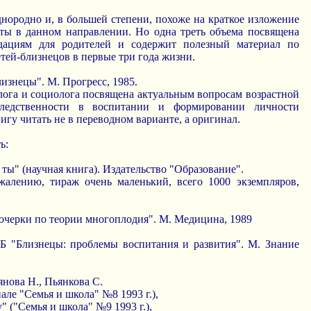
нородно и, в большей степени, похоже на краткое изложение
оты в данном направлении. Но одна треть объема посвящена
дациям для родителей и содержит полезный материал по
тей-близнецов в первые три года жизни.
лизнецы". М. Прогресс, 1985.
лога и социолога посвящена актуальным вопросам возрастной
следственности в воспитании и формировании личности
игу читать не в переводном варианте, а оригинал.
ь:
то ты" (научная книга). Издательство "Образование".
ожалению, тираж очень маленький, всего 1000 экземпляров,
 очерки по теории многоплодия". М. Медицина, 1989
 Б "Близнецы: проблемы воспитания и развития". М. Знание
янова Н., Пьянкова С.
але "Семья и школа" №8 1993 г.),
" ("Семья и школа" №9 1993 г.),