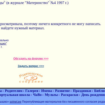
цы" (в журнале "Материнство" №4 1997 г.)
росматривала, поэтому ничего конкретного не могу написать.
 найдете нужный материал.
иально
ышко"
г.
Обсудить на форуме >>>
Задать вопрос >>>
а
Родителям
Галерея
Имена
Развитие
Праздники
Библи
•
•
•
•
•
•
иртуальная школа
ЧаВо
Мульты
Раскраски
День рождени
•
•
•
•
лнышко»
solnet.ee
Перепубликация материалов без письменного согласия реда