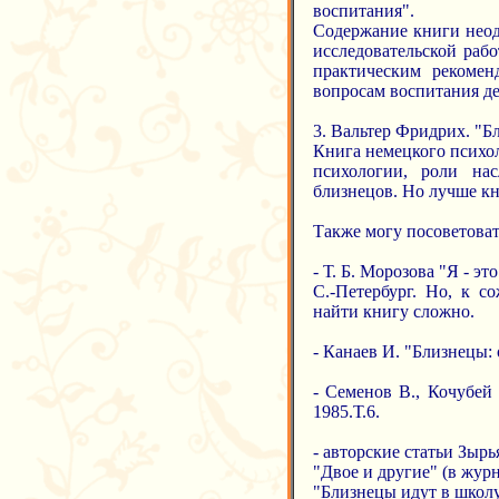
воспитания".
Содержание книги неод
исследовательской раб
практическим рекомен
вопросам воспитания де
3. Вальтер Фридрих. "Б
Книга немецкого психо
психологии, роли на
близнецов. Но лучше кн
Также могу посоветоват
- Т. Б. Морозова "Я - э
С.-Петербург. Но, к с
найти книгу сложно.
- Канаев И. "Близнецы:
- Семенов В., Кочубей
1985.Т.6.
- авторские статьи Зырь
"Двое и другие" (в журн
"Близнецы идут в школу