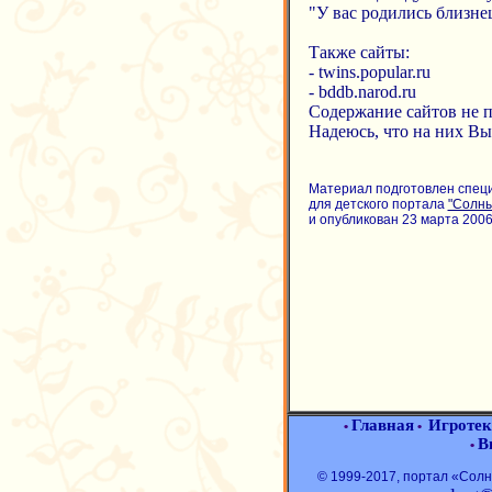
"У вас родились близне
Также сайты:
- twins.popular.ru
- bddb.narod.ru
Содержание сайтов не п
Надеюсь, что на них Вы
Материал подготовлен спец
для детского портала
"Солн
и опубликован 23 марта 2006 
Главная
Игротек
•
•
В
•
© 1999-2017, портал «Со