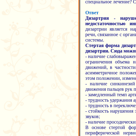
специальное лечение? С
Ответ
Дизартрия - наруше
недостаточностью и
дизартрии является н
речи, связанное с орг
системы.
Стертая форма дизар
дизартрии. Сюда можно
- наличие слабовыраже
ограничения объема 
движений, в частности
асимметричное положен
этом положении, измен
- наличие синкинези
движения пальцев рук п
- замедленный темп ар
- трудность удержания 
- трудность в переклю
- стойкость нарушения
звуков;
- наличие просодическ
В основе стертой фо
периферической нерв