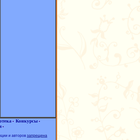
отека
Конкурсы
•
•
я
•
кции и авторов
запрещена