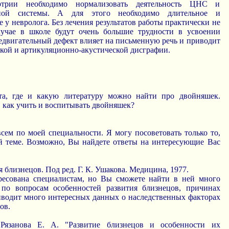
ртрии необходимо нормализовать деятельность ЦНС и
вной системы. А для этого необходимо длительное и
е у невролога. Без лечения результатов работы практически не
лучае в школе будут очень большие трудности в усвоении
речедвигательный дефект влияет на письменную речь и приводит
кой и артикуляционно-акустической дисграфии.
та, где и какую литературу можно найти про двойняшек.
, как учить и воспитывать двойняшек?
сем по моей специальности. Я могу посоветовать только то,
ой теме. Возможно, Вы найдете ответы на интересующие Вас
 близнецов. Под ред. Г. К. Ушакова. Медицина, 1977.
ресована специалистам, но Вы сможете найти в ней много
по вопросам особенностей развития близнецов, причинах
иводит много интересных данных о наследственных факторах
ов.
 Рязанова Е. А. "Развитие близнецов и особенности их