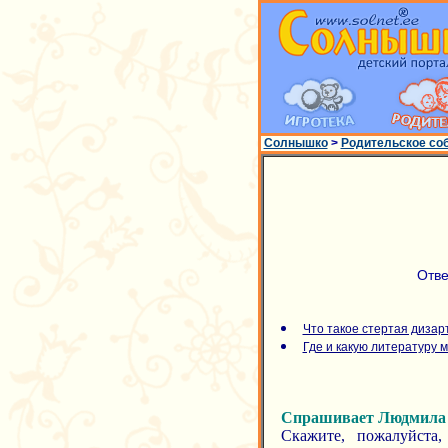
Солнышко
>
Родительское со
Отве
Что такое стертая дизар
Где и какую литературу 
Спрашивает Людмила
Скажите, пожалуйста