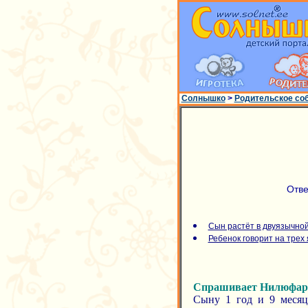
Солнышко
>
Родительское со
Отве
Сын растёт в двуязычно
Ребенок говорит на трех
Спрашивает Нилюфар
Сыну 1 год и 9 месяце