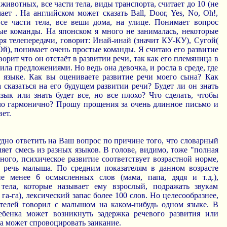
животных, все части тела, виды транспорта, считает до 10 (не
ает . На английском может сказать Ball, Door, Yes, No, Oh!,
 все части тела, все веши дома, на улице. Понимает вопрос
тые команды. На японском я много не занималась, некоторые
ря телепередачи, говорит: Инай-инай (значит КУ-КУ), Сугой(
(Ой), понимает очень простые команды. Я считаю его развитие
орит что он отстаёт в развитии речи, так как его племяница в
ила предложениями. Но ведь она девочка, и росла в среде, где
 языке. Как вы оцениваете развитие речи моего сына? Как
 сказаться на его будущем развитии речи? Будет ли он знать
зык или знать будет все, но все плохо? Что сделать, чтобы
ло гармонично? Прошу прощения за очень длинное письмо и
вет.
дно ответить на Ваш вопрос по причине того, что словарный
яет смесь из разных языков. В голове, видимо, тоже "полная
ного, психическое развитие соответствует возрастной норме,
 речь малыша. По средним показателям в данном возрасте
е менее 6 осмысленных слов (мама, папа, дядя и т.д.),
 тела, которые называет ему взрослый, подражать звукам
 га-га), лексический запас более 100 слов. Но целесообразнее,
телей говорил с малышом на каком-нибудь одном языке. В
ебенка может возникнуть задержка речевого развития или
ка может спровоцировать заикание.