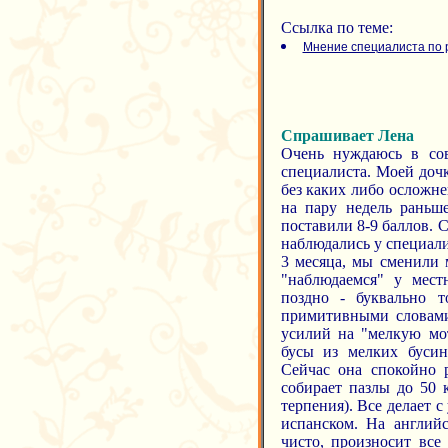
Ссылка по теме:
Мнение специалиста по 
Спрашивает Лена
Очень нуждаюсь в сове
специалиста. Моей дочк
без каких либо осложне
на пару недель раньш
поставили 8-9 баллов. 
наблюдались у специали
3 месяца, мы сменили 
"наблюдаемся" у мест
поздно - буквально т
примитивными словами
усилий на "мелкую мот
бусы из мелких бусин
Сейчас она спокойно р
собирает пазлы до 50 
терпения). Все делает 
испанском. На англий
чисто, произносит все