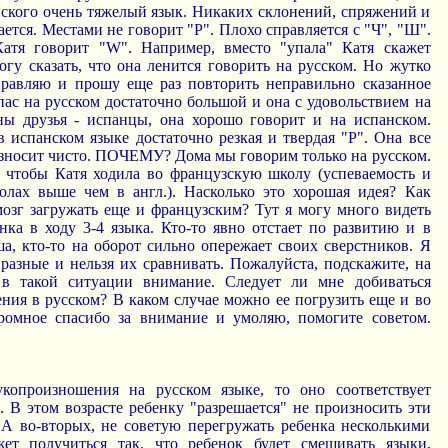
йского очень тяжелый язык. Никаких склонений, спряжений и
дается. Местами не говорит "Р". Плохо справляется с "Ч", "Ш".
Катя говорит "W". Например, вместо "упала" Катя скажет
огу сказать, что она ленится говорить на русском. Но жутко
еправляю и прошу еще раз повторить неправильно сказанное
пас на русском достаточно большой и она с удовольствием на
ины друзья - испанцы, она хорошо говорит и на испанском.
в испанском языке достаточно резкая и твердая "Р". Она все
износит чисто. ПОЧЕМУ? Дома мы говорим только на русском.
у, чтобы Катя ходила во французскую школу (успеваемость и
лах выше чем в англ.). Насколько это хорошая идея? Как
мозг загружать еще и французским? Тут я могу много видеть
нка в ходу 3-4 языка. Кто-то явно отстает по развитию и в
ша, кто-то на оборот сильно опережает своих сверстников. Я
разные и нельзя их сравнивать. Пожалуйста, подскажите, на
 в такой ситуации внимание. Следует ли мне добиваться
ния в русском? В каком случае можно ее погрузить еще и во
ромное спасибо за внимание и умоляю, помогите советом.
укопроизношения на русском языке, то оно соответствует
 В этом возрасте ребенку "разрешается" не произносить эти
. А во-вторых, не советую перегружать ребенка несколькими
ет получиться так, что ребенок будет смешивать языки,