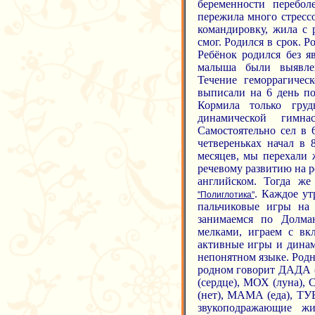
беременности перебо
пережила много стрессо
командировку, жила с 
смог. Родился в срок. 
Ребёнок родился без я
малыша были выявлен
Течение геморрагиче
выписали на 6 день по
Кормила только гру
динамической гимна
Самостоятельно сел в 6
четвереньках начал в 
месяцев, мы перехали 
речевому развитию на р
английском. Тогда же
. Каждое ут
"Полиглотика"
пальчиковые игры на 
занимаемся по Долма
мелками, играем с вк
активные игры и динам
непонятном языке. Родн
родном говорит ДАДА (
(сердце), МОХ (луна),
(нет), МАМА (еда), ТУБ
звукоподражающие жи