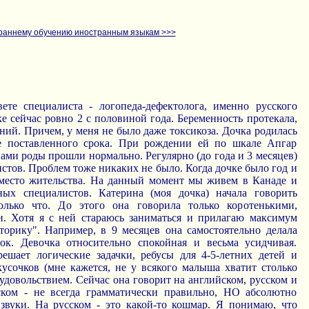
раннему обучению иностранным языкам >>>
те специалиста - логопеда-дефектолога, именно русского
е сейчас ровно 2 с половиной года. Беременность протекала,
ний. Причем, у меня не было даже токсикоза. Дочка родилась
е поставленного срока. При рождении ей по шкале Апгар
Сами роды прошли нормально. Регулярно (до года и 3 месяцев)
стов. Проблем тоже никаких не было. Когда дочке было год и
место жительства. На данный момент мы живем в Канаде и
ных специалистов. Катерина (моя дочка) начала говорить
олько что. До этого она говорила только коротенькими,
. Хотя я с ней стараюсь заниматься и прилагаю максимум
орику". Например, в 9 месяцев она самостоятельно делала
ок. Девочка относительно спокойная и весьма усидчивая.
ешает логические задачки, ребусы для 4-5-летних детей и
кусочков (мне кажется, не у всякого малыша хватит столько
с удовольствием. Сейчас она говорит на английском, русском и
ском - не всегда грамматически правильно, НО абсолютно
 звуки. На русском - это какой-то кошмар. Я понимаю, что