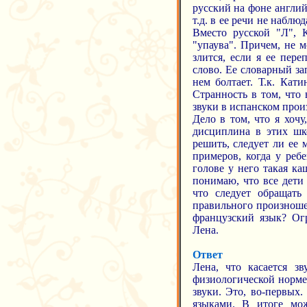
русский на фоне англи
т.д. в ее речи не наблю
Вместо русской "Л", 
"упаува". Причем, не м
злится, если я ее пер
слово. Ее словарный за
нем болтает. Т.к. Кат
Странность в том, что 
звуки в испанском про
Дело в том, что я хоч
дисциплина в этих шко
решить, следует ли ее 
примеров, когда у ребе
голове у него такая ка
понимаю, что все дети 
что следует обращать
правильного произноше
французский язык? Ог
Лена.
Ответ
Лена, что касается зв
физиологической норме.
звуки. Это, во-первых
языками. В итоге мож