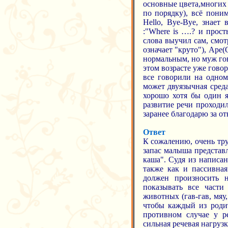
основные цвета,многих 
по порядку), всё поним
Неllo, Вye-Вye, знает
:"Where is ….? и прос
слова выучил сам, смот
означает "круто"), Аре
нормальным, но муж гов
этом возрасте уже говор
все говорили на одном
может двуязычная среда
хорошо хотя бы один я
развитие речи проходи
заранее благодарю за от
Ответ
К сожалению, очень тру
запас малыша представл
каша". Судя из написан
также как и пассивная
должен произносить н
показывать все части
животных (гав-гав, мяу,
чтобы каждый из роди
противном случае у р
сильная речевая нагруз