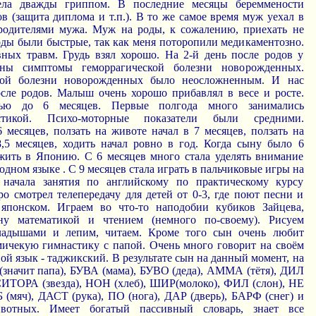
лела дважды гриппом. В последние месяцы береммености
в (защита диплома и т.п.). В то же самое время муж уехал в
родителями мужа. Муж на роды, к сожалению, приехать не
Роды были быстрые, так как меня поторопили медикаментозно.
вных травм. Грудь взял хорошо. На 2-й день после родов у
ы симптомы геморрагической болезни новорожденных.
ской болезни новорожденных было неосложненным. И нас
сле родов. Малыш очень хорошо прибавлял в весе и росте.
дью до 6 месяцев. Первые полгода много занимались
стикой. Психо-моторные показатели были средними.
 месяцев, ползать на животе начал в 7 месяцев, ползать на
8,5 месяцев, ходить начал ровно в год. Когда сыну было 6
жить в Японию. С 6 месяцев много стала уделять внимание
одном языке . С 9 месяцев стала играть в пальчиковые игры на
 начала занятия по английскому по практическому курсу
ро смотрел телепередачу для детей от 0-3, где поют песни и
японском. Играем во что-то наподобии кубиков Зайцева,
ну математикой и чтением (немного по-своему). Рисуем
ладышами и лепим, читаем. Кроме того сын очень любит
ичекую гимнастику с папой. Очень много говорит на своём
ой язык - таджикский. В результате сын на данный момент, на
значит папа), БУВА (мама), БУВО (деда), АММА (тётя), ДИЛ
 СИТОРА (звезда), НОН (хлеб), ШИР(молоко), ФИЛ (слон), НЕ
 (мяч), ДАСТ (рука), ПО (нога), ДАР (дверь), БАРФ (снег) и
вотных. Имеет богатый пассивный словарь, знает все