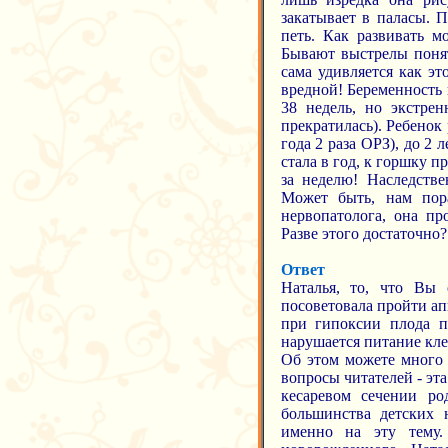
закатывает в паласы. П
петь. Как развивать м
Бывают выстрелы понят
сама удивляется как эт
вредной! Беременность 
38 недель, но экстрен
прекратилась). Ребенок
года 2 раза ОРЗ), до 2 
стала в год, к горшку п
за неделю! Наследстве
Может быть, нам пор
нервопатолога, она п
Разве этого достаточно?
Ответ
Наталья, то, что Вы 
посоветовала пройти ап
при гипоксии плода пр
нарушается питание кле
Об этом можете много 
вопросы читателей - эт
кесаревом сечении
большинства детских
именно на эту тему.