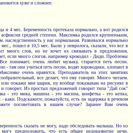
тановится хуже и сложнее.
а и 4 мес. Беременность протекала нормально, а вот родился
 асфиксия средней степени. Максимка родился крупненьким,
 см. наследственность у нас нормальная. Развивался нормально
 мес., пошел в 10,5 мес. Были у невролога, сказали, что все в
ит много слов, но не хочет их связывать в предложения.
ет, если много слогов, например крокодил - Диди. Проблемы
Все понимает, очень любит музыку, старается петь песни.
ю - там они учиться петь песни, водят хороводики, хлопают в
Максимке очень нравится. Преподаватель на этих занятиях
сообразительный, все делает, что ему говорят. Много читаем.
о, или покажи мне шарик, ну вообще показываю на рисунке в
 и говорит. Из простых предложений говорит типа "Дай сок"
ка - это мика, машина - это масина, конфетка - это кепка,
 - каки. Подскажите, пожалуйста, есть ли задержка в речевом
жете посоветовать в нашем случае? Заранее Вам очень
еренность сказать не могу, надо обследовать малыша. Но из
 могу предположить, что есть общее недоразвитие речи.