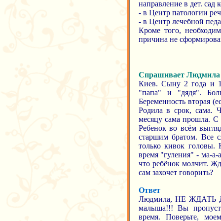
направление в дет. сад
- в Центр патологии речи
- в Центр лечебной педаг
Кроме того, необходим
причина не сформирован
Спрашивает Людмила
Киев. Сыну 2 года и 1
"папа" и "дядя". Бо
Беременность вторая (е
Родила в срок, сама. 
месяцу сама прошла. С 
Ребенок во всём выгля
старшим братом. Все с
только кивок головы. 
время "гуления" - ма-а-а
что ребёнок молчит. Жд
сам захочет говорить?
Ответ
Людмила, НЕ ЖДАТЬ ДО
малыша!!! Вы пропуст
время. Поверьте, мо