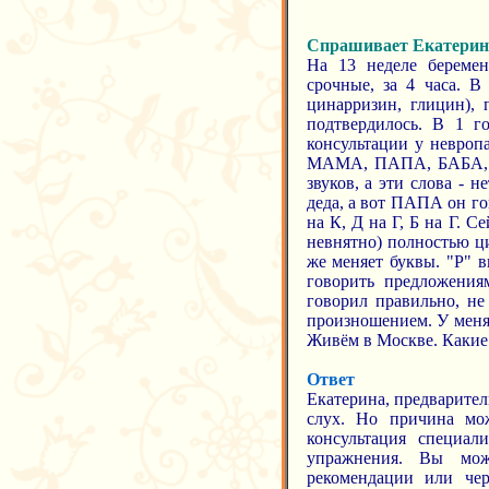
Спрашивает Екатерин
На 13 неделе беремен
срочные, за 4 часа. В
цинарризин, глицин),
подтвердилось. В 1 г
консультации у невропа
МАМА, ПАПА, БАБА, а к
звуков, а эти слова - 
деда, а вот ПАПА он го
на К, Д на Г, Б на Г. С
невнятно) полностью ци
же меняет буквы. "Р" в
говорить предложениям
говорил правильно, не
произношением. У меня 
Живём в Москве. Какие
Ответ
Екатерина, предварите
слух. Но причина мо
консультация специал
упражнения. Вы мож
рекомендации или чер