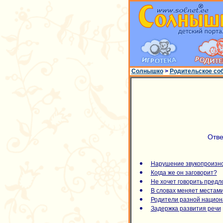
Солнышко
>
Родительское со
Отве
Нарушение звукопроизн
Когда же он заговорит?
Не хочет говорить пред
В словах меняет местами
Родители разной национ
Задержка развития речи