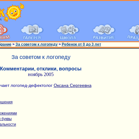
брание
>
За советом к логопеду
>
Ребенок от 0 до 3 лет
За советом к логопеду
Комментарии, отклики, вопросы
ноябрь 2005
чает логопед-дефектолог
Оксана Сергеевна
ошения
ложениями
 буквы
альности