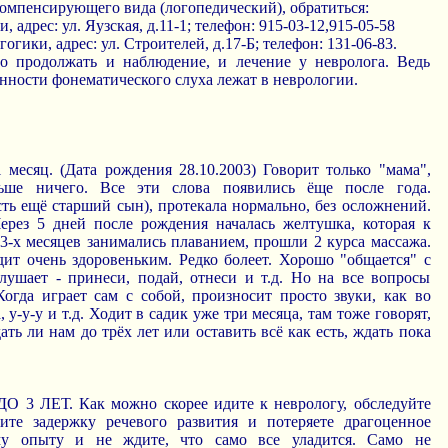
 компенсирующего вида (логопедический), обратиться:
, адрес: ул. Яузская, д.11-1; телефон: 915-03-12,915-05-58
огики, адрес: ул. Строителей, д.17-Б; телефон: 131-06-83.
о продолжать и наблюдение, и лечение у невролога. Ведь
ности фонематического слуха лежат в неврологии.
 месяц. (Дата рождения 28.10.2003) Говорит только "мама",
льше ничего. Все эти слова появились ёще после года.
сть ещё старший сын), протекала нормально, без осложнений.
Через 5 дней после рождения началась желтушка, которая к
3-х месяцев занимались плаванием, прошли 2 курса массажа.
дит очень здоровеньким. Редко болеет. Хорошо "общается" с
лушает - принеси, подай, отнеси и т.д. Но на все вопросы
Когда играет сам с собой, произносит просто звуки, как во
, у-у-у и т.д. Ходит в садик уже три месяца, там тоже говорят,
ать ли нам до трёх лет или оставить всё как есть, ждать пока
 3 ЛЕТ. Как можно скорее идите к неврологу, обследуйте
ите задержку речевого развития и потеряете драгоценное
ему опыту и не ждите, что само все уладится. Само не