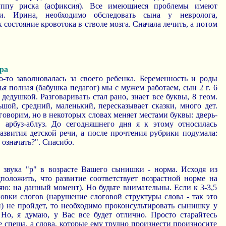
уппу риска (асфиксия). Все имеющиеся проблемы имеют
ни. Ирина, необходимо обследовать сына у невролога,
 состояние кровотока в стволе мозга. Сначала лечить, а потом
ра
-то заволновалась за своего ребенка. Беременность и роды
я полная (бабушка педагог) мы с мужем работаем, сын 2 г. 6
 дедушкой. Разговаривать стал рано, знает все буквы, 8 геом.
ьшой, средний, маленький, пересказывает сказки, много дет.
 говорим, но в некоторых словах меняет местами буквы: дверь-
я, арбуз-аблуз. До сегодняшнего дня я к этому относилась
азвития детской речи, а после прочтения рубрики подумала:
 означать?". Спасибо.
е звука "р" в возрасте Вашего сынишки - норма. Исходя из
положить, что развитие соответствует возрастной норме на
ю: на данный момент). Но будьте внимательны. Если к 3-3,5
овки слогов (нарушение слоговой структуры слова - так это
и) не пройдет, то необходимо проконсультировать сынишку у
 Но, я думаю, у Вас все будет отлично. Просто старайтесь
не спеша, а слова, которые ему трудно произнести произносите