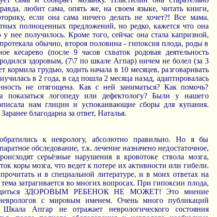
равда, любит сама, опять же, на своем языке, читать книги,
оторику, если она сама ничего делать не хочет?! Все мама.
ных полноценных предложений, но редко, кажется что она
о у нее получилось. Кроме того, сейчас она стала капризной,
протекала обычно, второя половина - гипоксия плода, роды в
ное кесарево (после 9 часов схваток родовая деятельность
 родился здоровым, (7\7 по шкале Агпар) ничем не болел (за 3
лет кормила грудью, ходить начала в 10 месяцев, разговаривать
риучилась в 2 года, в сад пошла 2 месяца назад, адаптировалась
нность не отягощена. Как с ней заниматься? Как помочь?
а показаться логопеду или дефектологу? Были у нашего
рописала нам глицин и успокаивающие сборы для купания.
 Заранее благодарна за ответ, Наталья.
обратились к неврологу, абсолютно правильно. Но я бы
паратное обследование, т.к. лечение назначено недостаточное,
оисходят серьёзные нарушения в кровотоке ствола мозга,
ток коры мозга, что ведет к потере их активности или гибели.
прочитать и в специальной литературе, и в моих ответах на
а тема затрагивается во многих вопросах. При гипоксии плода,
 родиться ЗДОРОВЫМ РЕБЕНОК НЕ МОЖЕТ! Это мнение
 неврологов с мировым именем. Очень много публикаций
 Шкала Апгар не отражает неврологического состояния