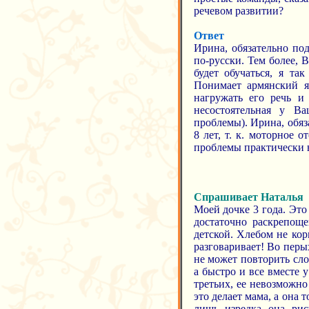
речевом развитии?
Ответ
Ирина, обязательно под
по-русски. Тем более, 
будет обучаться, я та
Понимает армянский яз
нагружать его речь и
несостоятельная у В
проблемы). Ирина, обяз
8 лет, т. к. моторное 
проблемы практически в
Спрашивает Наталья
Моей дочке 3 года. Это
достаточно раскрепоще
детской. Хлебом не кор
разговаривает! Во перы
не может повторить сло
а быстро и все вместе у
третьих, ее невозможно
это делает мама, а она 
лишь изредка она рис