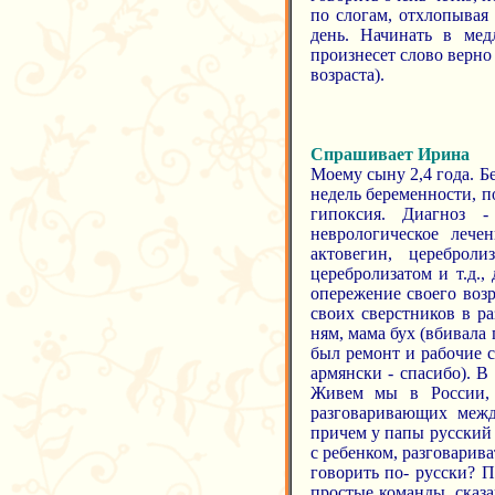
по слогам, отхлопывая 
день. Начинать в мед
произнесет слово верно
возраста).
Спрашивает Ирина
Моему сыну 2,4 года. Б
недель беременности, п
гипоксия. Диагноз 
неврологическое лече
актовегин, цереброли
церебролизатом и т.д.,
опережение своего возр
своих сверстников в ра
ням, мама бух (вбивала г
был ремонт и рабочие с
армянски - спасибо). В 
Живем мы в России, 
разговаривающих межд
причем у папы русский 
с ребенком, разговарива
говорить по- русски? 
простые команды, сказа