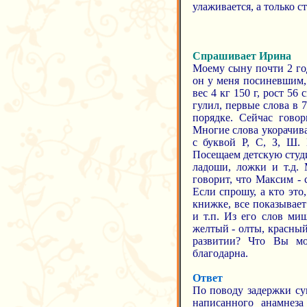
улаживается, а только с
Спрашивает Ирина
Моему сыну почти 2 год
он у меня посиневшим,
вес 4 кг 150 г, рост 56
гулил, первые слова в 7
порядке. Сейчас говор
Многие слова укорачива
с буквой Р, С, З, Ш. 
Посещаем детскую студи
ладоши, ложки и т.д. 
говорит, что Максим - 
Если спрошу, а кто эт
книжке, все показывает
и т.п. Из его слов миш
желтый - олты, красный
развитии? Что Вы мо
благодарна.
Ответ
По поводу задержки сув
написанного анамнеза