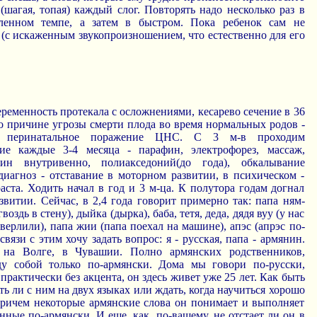
(шагая, топая) каждый слог. Повторять надо несколько раз в
ленном темпе, а затем в быстром. Пока ребенок сам не
 (с искаженным звукопроизношением, что естественно для его
еременность протекала с осложнениями, кесарево сечение в 36
о причине угрозы смерти плода во время нормальных родов -
- перинатальное поражение ЦНС. С 3 м-в проходим
ние каждые 3-4 месяца - парафин, электрофорез, массаж,
зин внутривенно, полиакседоний(до года), обкалывание
 диагноз - отставание в моторном развитии, в психическом -
аста. Ходить начал в год и 3 м-ца. К полутора годам догнал
звитии. Сейчас, в 2,4 года говорит примерно так: папа ням-
воздь в стену), дыйка (дырка), баба, тетя, деда, дядя вуу (у нас
верлили), папа жии (папа поехал на машине), апэс (апрэс по-
связи с этим хочу задать вопрос: я - русская, папа - армянин.
на Волге, в Чувашии. Полно армянских родственников,
у собой только по-армянски. Дома мы говори по-русски,
практически без акцента, он здесь живет уже 25 лет. Как быть
ть ли с ним на двух языках или ждать, когда научиться хорошо
Причем некоторые армянские слова он понимает и выполняет
нные по-армянски. И еще, как, по-вашему, не отстает ли он в