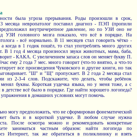
а
ности была угроза прерывания. Роды произошли в срок,
 3 месяца невропатолог поставил диагноз - ПЭП (пропили
 предположил внутричерепное давление, но по УЗИ оно не
од УЗИ головного мозга показало, что всё в порядке. На
толога - всё нормально. В 11 месяцев стал говорить чётко -
огда в 1 годик пошёл, то стал употреблять много других
нет. В 1 год 4 месяца произносил звуки животных, мама, баба,
ворит - КАКА. С увеличением запаса слов он меняет букву П.
ейчас ему 2 года 7 мес. много говорит (что-то внятно, а что-то
тирует все произведения Чуковского и другие книги, но так
ыговаривает. "Ш" и "Щ" пропускает. В 2 года 2 месяца стал
и из 2-3-4 слов. Подскажите, что делать, чтобы ребёнок
 менял буквы. Короткая уздечка языка, но у меня тоже, а с
в детстве всё было в порядке. Где найти хорошего логопеда?
 упражнения в домашних условиях могут помочь.
льно могу предположить, что не сформирован фонематический
жет быть и в короткой уздечке. В любом случае нужна
иста. После осмотра можно и рекомендовать конкретные
ете заниматься частным образом: найти логопеда по
ез Интернет, так же обратиться в поликлинику и взять