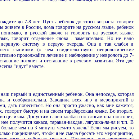
ождите до 7-8 лет. Пусть ребенок до этого возраста говорит
Вы живете в России, дома говорите на русском языке, ребенок
к понимаю, в русской школе и говорить на русском языке.
ык, говорит отдельные слова - замечательно. Но не надо
 нервную систему в первую очередь. Она и так слабая и
ашего сынишки (о чем свидетельствуют неврологические
ательно продолжайте лечение и наблюдение у невролога до 7-
отставание потянет и отставание в речевом развитии. Эти две
сегда "идут" вместе.
 наш первый и единственный ребенок. Она непоседа, которая
на и сообразительна. Заводила всех игр и мероприятий в
ми, дать побеситься. Но она просто ужасно, как мне кажется,
х, говорит быстро и на своем тарабарсокам языке. Во вторых,
во целиком. Допустим слово колбаса по слогам она повторит,
 нее получится какася, таракан-какдан, лягушка-ля-ля и т.п. В
 больше чем на 3 минуты чем-то увлечь! Если мы рисуем, то
только покрикивает, чтобы я не смела бросать это мероприятие,
ует сама и собирает мозаику. Пластилин она старательно