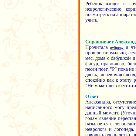
Ребенок входит в гр
неврологические кор
посмотреть на аппаратах
учить.
Спрашивает Александ
Прочитала
и что
рубрику
прошли нормально, семь
мес. дома с бабушкой и
фигур, право-лево, бол
песен поет, "Р" пока не
длевь, деревня-девлен
спокойно как к этапу р
"Не может ли это что-то
Ответ
Александра, отсутстви
написанного могу пред
данный момент. (Уточня
годам явление перестан
называется в логопеди
невролога и логопеда.
говорить очень четко, 