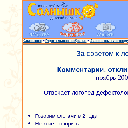
Солнышко
>
Родительское собрание
>
За советом к логопед
За советом к л
Комментарии, откли
ноябрь 20
Отвечает логопед-дефектоло
Говорим слогами в 2 года
Не хочет говорить