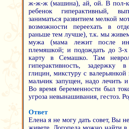
ж-ж-ж (машина), ай, ой. В пол-к
ребенок гиперактивный, вы
заниматься развитием мелкой мо
возможности переехать в отд
раньше тем лучше), т.к. мы живе
мужа (мама лежит после инс
племяшкой; и подождать до 3-х 
карту в Семашко. Там невро
гиперактивность, задержку в
глицин, микстуру с валерьянкой 
мальчик запущен, надо лечить и
Во время беременности был ток
угроза невынашивания, гестоз. Р
Ответ
Елена я не могу дать совет, Вы н
живете. Логопеда можно найти в