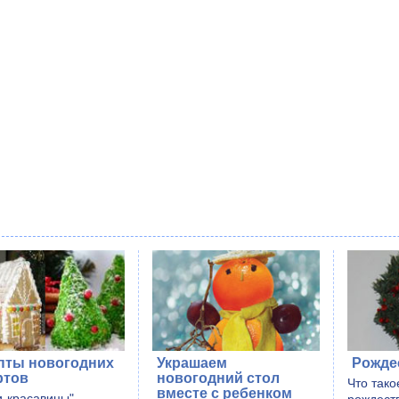
пты новогодних
Украшаем
Рожде
ртов
новогодний стол
Что тако
вместе с ребенком
и-красавицы",