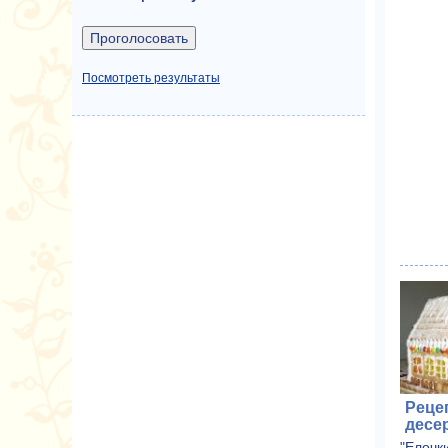
Посмотреть результаты
Реце
десе
"Елочк