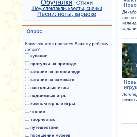
Обучалки
Стихи
Ново
Шоу, спектакли, квесты, сценки
Декабр
Песни: ноты, караоке
адвент
календ
задани
Опрос
Какие занятия нравятся Вашему ребенку
летом?
купание
прогулки на природе
катание на велосипеде
катание на самокате
Новы
игру
настольные игры
Логопе
подвижные игры
развит
компьютерные игры
чтение
творчество
путешествия
посещение музеев