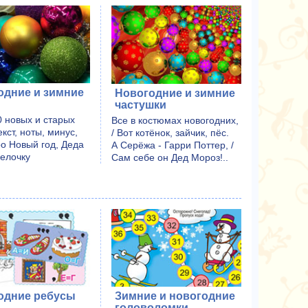
одние и зимние
Новогодние и зимние
частушки
0 новых и старых
Все в костюмах новогодних,
екст, ноты, минус,
/ Вот котёнок, зайчик, пёс.
о Новый год, Деда
А Серёжа - Гарри Поттер, /
 елочку
Сам себе он Дед Мороз!..
одние ребусы
Зимние и новогодние
головоломки