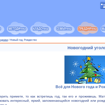
здники
/ Новый год, Рождество
Новогодний угол
Всё для Нового года и Ро
ерить примете, то как встретишь год, так его и проживешь. Ма
зовать интересный, яркий, запоминающийся новогодний или рожде
емьи.