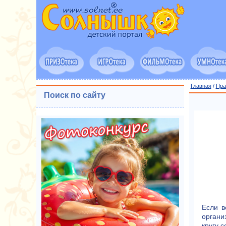
Главная
/
Пра
Поиск по сайту
Если в
органи
кругу с