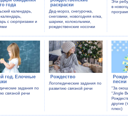
Эти реб
го года
раскраски
в новог
ьский календарь,
Дед-мороз, снегурочка,
програм
-календарь,
снеговики, новогодняя елка,
арь с сюрпризами и
шарики, колокольчики,
ями
рождественские носочки
й год. Елочные
Рождество
Рожде
шки
песни
Логопедические задания по
дические задания по
"За окош
развитию связной речи
ию связной речи
"Jingle B
Рождеств
другие (
плюс)