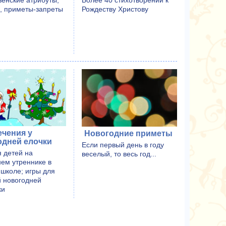
венские атрибуты,
Рождеству Христову
, приметы-запреты
ечения у
Новогодние приметы
одней елочки
Если первый день в году
я детей на
веселый, то весь год...
нем утреннике в
 школе; игры для
й новогодней
ки