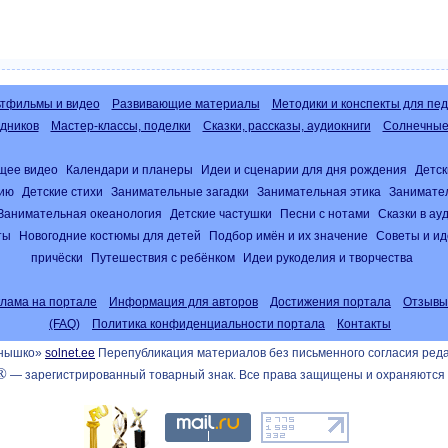
тфильмы и видео
Развивающие материалы
Методики и конспекты для пед
дников
Мастер-классы, поделки
Сказки, рассказы, аудиокниги
Солнечные 
щее видео
Календари и планеры
Идеи и сценарии для дня рождения
Детск
нию
Детские стихи
Занимательные загадки
Занимательная этика
Занимате
Занимательная океанология
Детские частушки
Песни с нотами
Сказки в а
ты
Новогодние костюмы для детей
Подбор имён и их значение
Советы и ид
причёски
Путешествия с ребёнком
Идеи рукоделия и творчества
клама на портале
Информация для авторов
Достижения портала
Отзывы
(FAQ)
Политика конфиденциальности портала
Контакты
лнышко»
solnet.ee
Перепубликация материалов без письменного согласия ред
®
— зарегистрированный товарный знак. Все права защищены и охраняются 