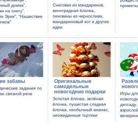
рождест
Cнеговик из мандаринов,
чный домик",
приметы
виноградная ёлочка,
и на снегу",
пингвины из чернослива,
ин Эрик", "Нашествие
мандариновый кот и другие
ичков"
идеи
ие забавы
Оригинальные
Развл
самодельные
новог
дические задания по
новогодние подарки
Игры дл
ию связной речи
Золотая ёлочка, зелёная
новогод
ёлочка, пушистая сладкая
детсаду,
ёлочка, необычный ананас,
взросло
неожиданные тортики
вечерин