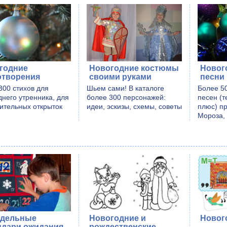
годние
Новогодние костюмы
Новог
отворения
своими руками
песни
300 стихов для
Шьем сами! В каталоге
Более 5
днего утренника, для
более 300 персонажей:
песен (т
ительных открыток
идеи, эскизы, схемы, советы
плюс) пр
Мороза,
дельные
Новогодние и
Новог
ндари ожидания
рождественские