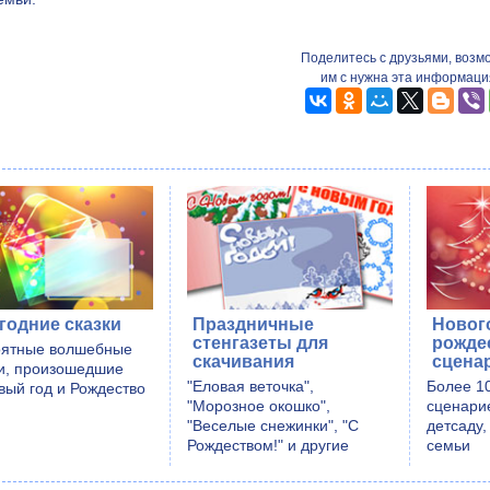
Поделитесь с друзьями, возм
им с нужна эта информаци
годние сказки
Праздничные
Новог
стенгазеты для
рожде
ятные волшебные
скачивания
сцена
и, произошедшие
"Еловая веточка",
Более 1
вый год и Рождество
"Морозное окошко",
сценари
"Веселые снежинки", "С
детсаду,
Рождеством!" и другие
семьи