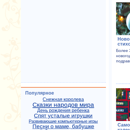
Ново
стих
Более 
нового
подрав
Популярное
Снежная королева
Сказки народов мира
День рождения ребенка
Спят усталые игрушки
Развивающие компьютерные игры
Само
Песни о маме, бабушке
кале