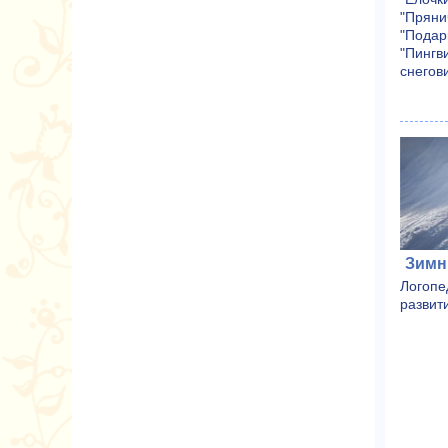
"Пряни
"Подарк
"Пингв
снегов
Зимн
Логопе
развит