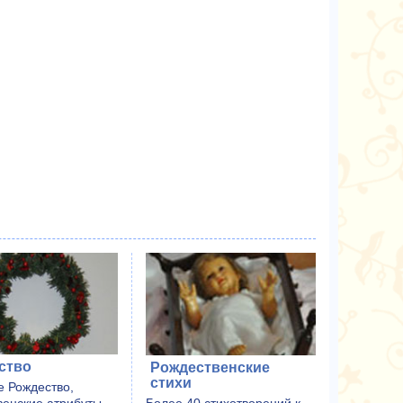
ство
Рождественские
стихи
е Рождество,
Более 40 стихотворений к