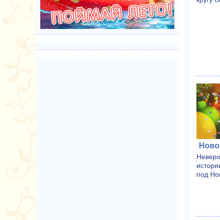
Ново
Неверо
истори
под Но