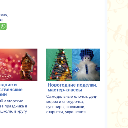
ожно,
я!
одние и
Новогодние поделки,
ственские
мастер-классы
рии
Самодельные елочки, дед-
00 авторских
мороз и снегурочка,
ев праздника в
сувениры, снежинки,
 школе, в кругу
открытки, украшения