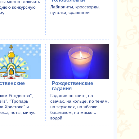
усы можно включить
Лабиринты, кроссворды,
однюю конкурсную
путалки, сравнилки
му
ственские
Рождественские
гадания
ком Рождество",
Гадание по книге, на
ells", "Тропарь
свечах, на кольце, по теням,
а Христова" и
на зеркалах, на яблоке,
текст, ноты, минус,
башмаком, на миске с
водой