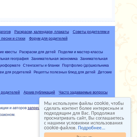
агогов
Раскраски, календари, плакаты
Советы родителям и
песни и стихи
Форум для родителей
ие квесты
Раскраски для детей
Поделки и мастер-классы
льная география
Занимательная экономика
Занимательная
удиоформате
Стенгазеты и бланки
Портфолио (до)школьника
еи для родителей
Рецепты полезных блюд для детей
Детские
 родителей
Архив публикаций
Часто задаваемые вопросы
Мы используем файлы cookie, чтобы
сделать контент более интересным и
акции и авторов
запрещена
подходящим для Вас. Продолжая
законом.
просматривать сайт, Вы соглашаетесь
с нашими условиями использования
cookie-файлов.
Подробнее...