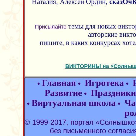
Наталия, Алексей Ордин,
сказОч
темы для новых виктор
Присылайте
авторские викт
пишите, в каких конкурсах хот
ВИКТОРИНЫ на «Солнышк
Главная
Игротека
•
•
•
Развитие
Праздники
•
Виртуальная школа
Ча
•
•
ро
© 1999-2017, портал «Солнышк
без письменного согласи