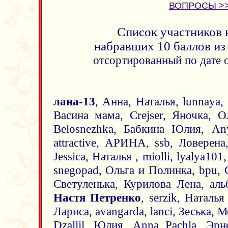
ВОПРОСЫ >
Список участников 
набравших 10 баллов из
отсортированный по дате 
лана-13
, Анна, Наталья, lunnaya,
Васина мама, Crejser, Яночка, О
Belosnezhka, Бабкина Юлия, An
attractive, АРИНА, ssb, Ловерена,
Jessica, Наталья , miolli, lyalya10
snegopad, Ольга и Полинка, bpu, 
Светуленька, Курилова Лена, альб
Настя Петренко
, serzik, Наталь
Лариса, avangarda, lanci, Зеська, М
Dzallil, Юлия, Anna Pachla, Эрн