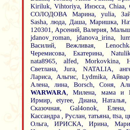
Kiriluk, Vihtoriya, Инэсса, Chia
СОЛОДОВА Марина, yulia, Зайце
Sasha, люда, Даша, Маришка, Нат
120301, Арсений, Валерия, Малы
jdanov_roman, jdanova_irina, lu
Василий, Вежливая, Lenoch
Черемисова, Екатерина, Natulik,
nata8965, alfed, Morkovkina, 
Светлана, Jura, NATALIA, анг
Лариса, Альгис, Lydmika, Айвар
Алена, лина, Borsch, Соня, А
WARWARA
, Милена, мама и Во
Ирмир, etyree, Диана, Наталья,
Сказочная, Gal4onok, Елена, 
Кассандра , Руслан, татьяна, ttsa, 
Ольга, ИРИСКА, Ирина, Мария,