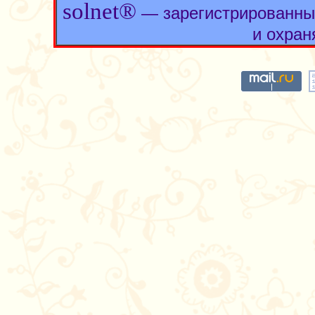
solnet®
— зарегистрированны
и охран