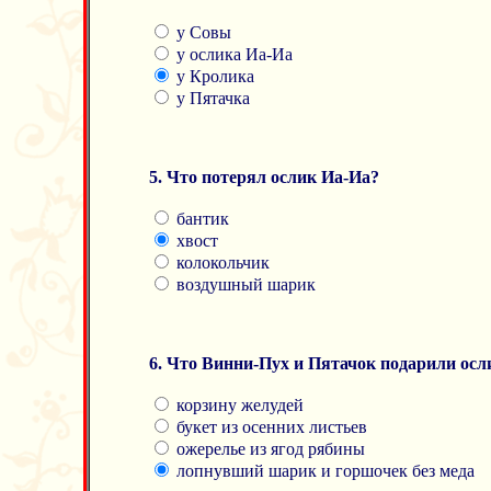
у Совы
у ослика Иа-Иа
у Кролика
у Пятачка
5. Что потерял ослик Иа-Иа?
бантик
хвост
колокольчик
воздушный шарик
6. Что Винни-Пух и Пятачок подарили осл
корзину желудей
букет из осенних листьев
ожерелье из ягод рябины
лопнувший шарик и горшочек без меда