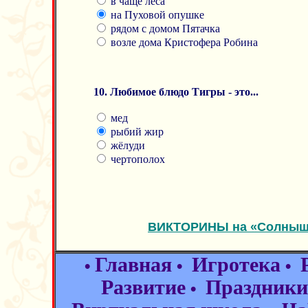
в чаще леса
на Пуховой опушке
рядом с домом Пятачка
возле дома Кристофера Робина
10. Любимое блюдо Тигры - это...
мед
рыбий жир
жёлуди
чертополох
ВИКТОРИНЫ на «Солнышк
Главная
Игротека
•
•
•
Развитие
Праздники
•