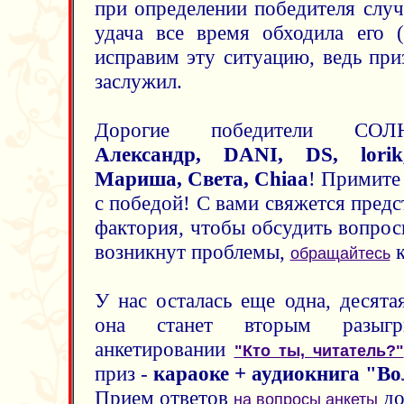
при определении победителя слу
удача все время обходила его (
исправим эту ситуацию, ведь при
заслужил.
Дорогие победители СОЛ
Александр, DANI, DS, lorik
Мариша, Света, Chiaa
! Примите
с победой! С вами свяжется предс
фактория, чтобы обсудить вопрос
возникнут проблемы,
к
обращайтесь
У нас осталась еще одна, десята
она станет вторым разыг
анкетировании
"Кто ты, читатель?"
приз -
караоке + аудиокнига "В
Прием ответов
до
на вопросы анкеты