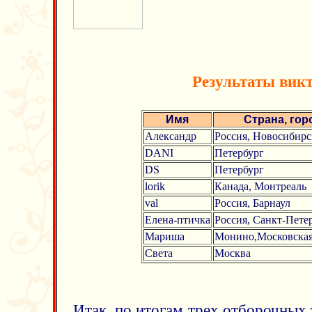
Результаты вик
Имя
Страна, гор
Александр
Россия, Новосибирс
DANI
Петербург
DS
Петербург
lorik
Канада, Монтреаль
val
Россия, Барнаул
Елена-птичка
Россия, Санкт-Пете
Мариша
Монино,Московская
Света
Москва
Итак, по итогам трех отборочных 