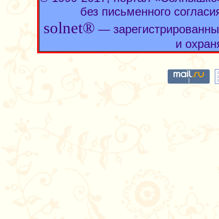
без письменного согласи
solnet®
— зарегистрированны
и охран