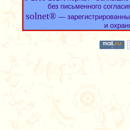
без письменного согласи
solnet®
— зарегистрированны
и охран