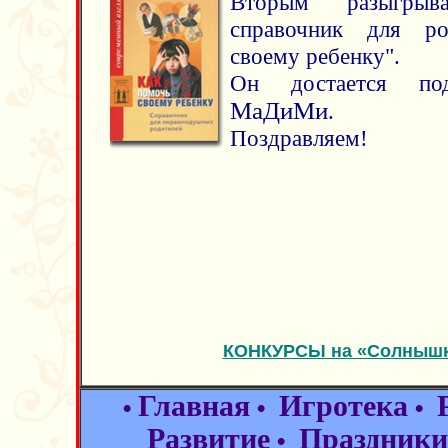
Вторым разыгры
справочник для ро
своему ребенку".
Он достается под
МаДиМи
.
Поздравляем!
КОНКУРСЫ на «Солнышке
Главная
Игротека
•
•
•
Развитие
Праздники
•