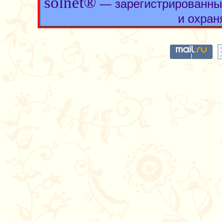
solnet®
— зарегистрированны
и охран