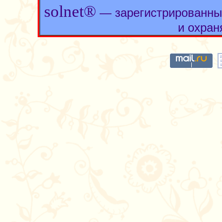
solnet®
— зарегистрированны
и охран