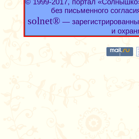
© 1999-2017, портал «Солнышк
без письменного согласи
solnet®
— зарегистрированны
и охран