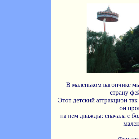
В маленьком вагончике м
страну фе
Этот детский аттракцион так
он про
на нем дважды: сначала с б
мале