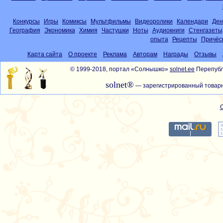
Конкурсы
Игры
Комиксы
Мультфильмы
Видеоролики
Календари
Ден
География
Экономика
Химия
Частушки
Ноты
Аудиокниги
Стенгазеты
опыта
Рецепты
Причёс
Карта сайта
О проекте
Реклама
Авторам
Награды
Отзывы
© 1999-2018, портал «Солнышко»
solnet.ee
Перепубл
solnet®
— зарегистрированный товарн
С