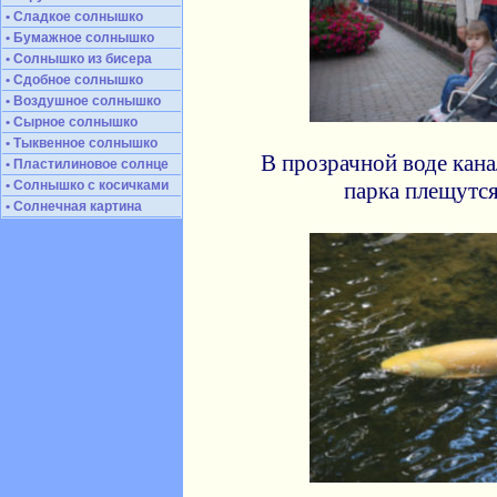
• Сладкое солнышко
• Бумажное солнышко
• Солнышко из бисера
• Сдобное солнышко
• Воздушное солнышко
• Сырное солнышко
• Тыквенное солнышко
В прозрачной воде кана
• Пластилиновое солнце
• Солнышко с косичками
парка плещутс
• Солнечная картина