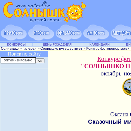
КОНКУРСЫ
ДЕНЬ РОЖДЕНИЯ
КАЛЕНДАРИ
ВИ
Солнышко
>
Галерея
>
Солнышко путешествует
>
Конкурс фоторепортажей
Поиск по сайту
Конкурс фо
"СОЛНЫШКО П
октябрь-но
Оксана
Сказочный м