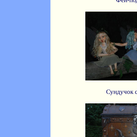
Феи-по
Сундучок с