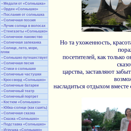
• Медали от «Солнышка»
• Орден «Солнышко»
• Послания от солнышка
• Солнечная поэзия
• Лучик солнца в волосах
• Стенгазеты «Солнышко»
• Солнечное лакомство
Но та ухоженность, красот
• Солнечная запеканка
• Солнце, лето, море,
пор
пляж
посетителей, как только 
• Солнышко путешествует
сказ
• Солнечная песня
• Стихи о солнышке
царства, заставляют забыт
• Солнечные частушки
возмо
• Кроссворд «Солнышко»
насладиться отдыхом вместе 
• Солнечные батареи
• Солнечный театр
• Солнечный портрет
• Костюм «Солнышко»
• Юбка-солнце (как сшить)
• Солнечная сказка
• Сказка «Солнышко»
• Подставка «Солнышко»
• Игрушка «Солнышко»