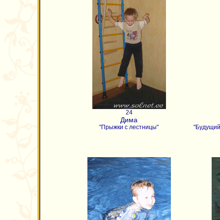
24
Дима
"Прыжки с лестницы"
"Будущий