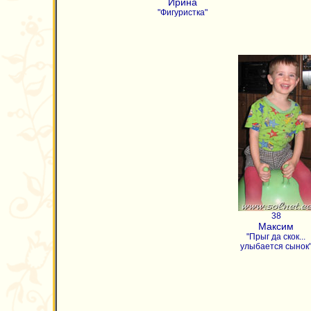
Ирина
"Фигуристка"
38
Максим
"Прыг да скок...
улыбается сынок