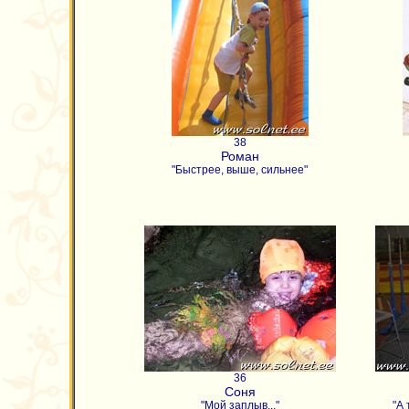
38
Роман
"Быстрее, выше, сильнее"
36
Соня
"Мой заплыв..."
"А 