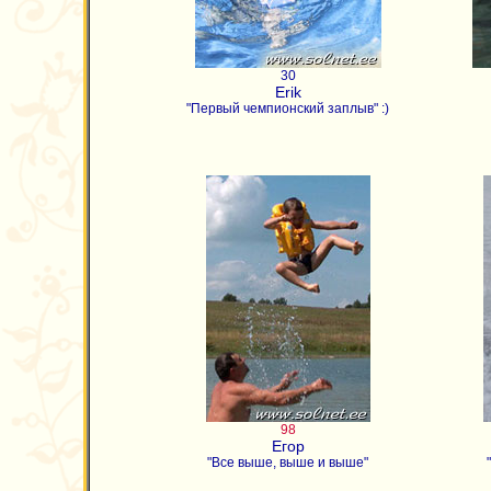
30
Erik
"Первый чемпионский заплыв" :)
98
Егор
"Все выше, выше и выше"