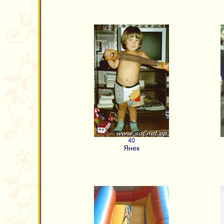
40
Янек