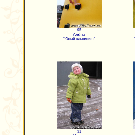
95
Алёна
"Юный альпинист"
31