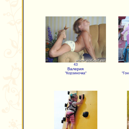
43
Валерия
"Корзиночка"
"Гон