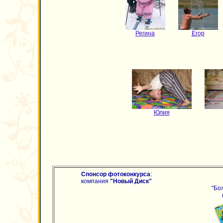
Регина
Егор
Юлия
Спонсор
фотоконкурса
:
компания
"Новый Диск"
"Бо