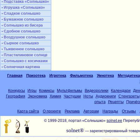
• Подставка «Солнышко»
• Игрушка «Солнышко»
• Сладкое солнышко
• Бумажное солнышко
• Солнышко из бисера
• Сдобное солнышко
• Воздушное солнышко
• Сырное солнышко
• Тыквенное солнышко
• Пластилиновое солнце
• Солнышко с косичками
• Солнечная картина
Главная
Призотека
Игротека
Фильмотека
Умнотека
Методитека
Конкурсы
Игры
Комиксы
Мультфильмы
Видеоролики
Календари
Ден
География
Экономика
Химия
Частушки
Ноты
Аудиокниги
Стенгазеты
опыта
Рецепты
Причёс
Карта сайта
О проекте
Реклама
Авторам
Награды
Отзывы
© 1999-2018, портал «Солнышко»
solnet.ee
Перепубл
solnet®
— зарегистрированный товарн