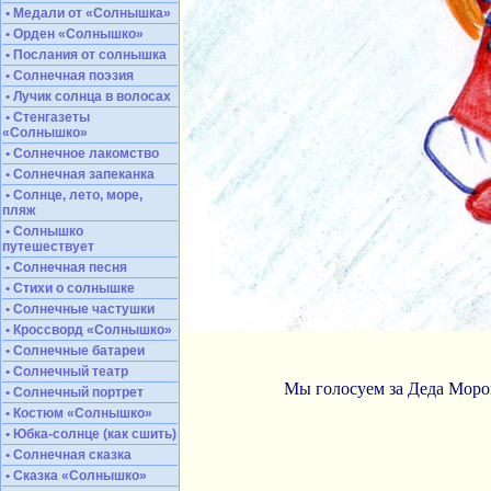
• Медали от «Солнышка»
• Орден «Солнышко»
• Послания от солнышка
• Солнечная поэзия
• Лучик солнца в волосах
• Стенгазеты
«Солнышко»
• Солнечное лакомство
• Солнечная запеканка
• Солнце, лето, море,
пляж
• Солнышко
путешествует
• Солнечная песня
• Стихи о солнышке
• Солнечные частушки
• Кроссворд «Солнышко»
• Солнечные батареи
• Солнечный театр
Мы голосуем за Деда Мороз
• Солнечный портрет
• Костюм «Солнышко»
• Юбка-солнце (как сшить)
• Солнечная сказка
• Сказка «Солнышко»