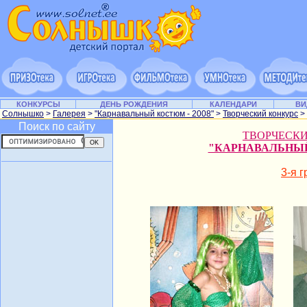
КОНКУРСЫ
ДЕНЬ РОЖДЕНИЯ
КАЛЕНДАРИ
ВИ
Солнышко
>
Галерея
>
"Карнавальный костюм - 2008"
>
Творческий конкурс
>
Поиск по сайту
ТВОРЧЕСК
"КАРНАВАЛЬНЫЙ
3-я 