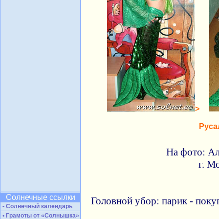
>
Руса
На фото: Ал
г. М
Солнечные ссылки
Головной убор: парик - поку
• Солнечный календарь
• Грамоты от «Солнышка»