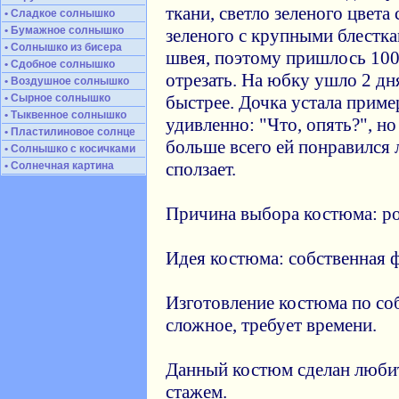
ткани, светло зеленого цвета
• Сладкое солнышко
• Бумажное солнышко
зеленого с крупными блестк
• Солнышко из бисера
швея, поэтому пришлось 100
• Сдобное солнышко
отрезать. На юбку ушло 2 дн
• Воздушное солнышко
• Сырное солнышко
быстрее. Дочка устала приме
• Тыквенное солнышко
удивленно: "Что, опять?", но
• Пластилиновое солнце
больше всего ей понравился 
• Солнышко с косичками
сползает.
• Солнечная картина
Причина выбора костюма: ро
Идея костюма: собственная ф
Изготовление костюма по соб
сложное, требует времени.
Данный костюм сделан люби
стажем.