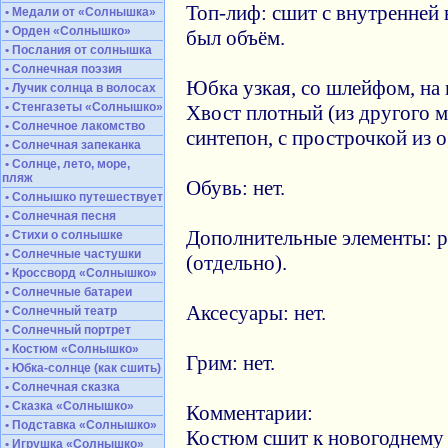
Топ-лиф: сшит с внутренней 
• Медали от «Солнышка»
• Орден «Солнышко»
был объём.
• Послания от солнышка
• Солнечная поэзия
Юбка узкая, со шлейфом, на
• Лучик солнца в волосах
• Стенгазеты «Солнышко»
Хвост плотный (из другого м
• Солнечное лакомство
синтепон, с прострочкой из 
• Солнечная запеканка
• Солнце, лето, море,
пляж
Обувь: нет.
• Солнышко путешествует
• Солнечная песня
Дополнительные элементы: р
• Стихи о солнышке
• Солнечные частушки
(отдельно).
• Кроссворд «Солнышко»
• Солнечные батареи
Аксесуары: нет.
• Солнечный театр
• Солнечный портрет
• Костюм «Солнышко»
Грим: нет.
• Юбка-солнце (как сшить)
• Солнечная сказка
• Сказка «Солнышко»
Комментарии:
• Подставка «Солнышко»
Костюм сшит к новогоднему 
• Игрушка «Солнышко»