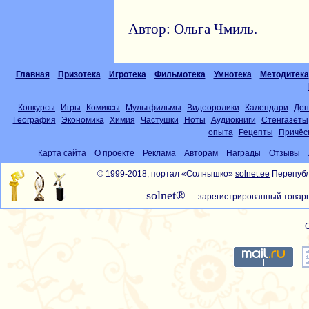
Автор: Ольга Чмиль.
Главная
Призотека
Игротека
Фильмотека
Умнотека
Методитека
Конкурсы
Игры
Комиксы
Мультфильмы
Видеоролики
Календари
Ден
География
Экономика
Химия
Частушки
Ноты
Аудиокниги
Стенгазеты
опыта
Рецепты
Причёс
Карта сайта
О проекте
Реклама
Авторам
Награды
Отзывы
© 1999-2018, портал «Солнышко»
solnet.ee
Перепубл
solnet®
— зарегистрированный товарн
С