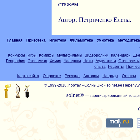
стажем.
Автор: Петриченко Елена.
Главная
Призотека
Игротека
Фильмотека
Умнотека
Методитека
Конкурсы
Игры
Комиксы
Мультфильмы
Видеоролики
Календари
Ден
География
Экономика
Химия
Частушки
Ноты
Аудиокниги
Стенгазеты
опыта
Рецепты
Причёс
Карта сайта
О проекте
Реклама
Авторам
Награды
Отзывы
© 1999-2018, портал «Солнышко»
solnet.ee
Перепубл
solnet®
— зарегистрированный товарн
С