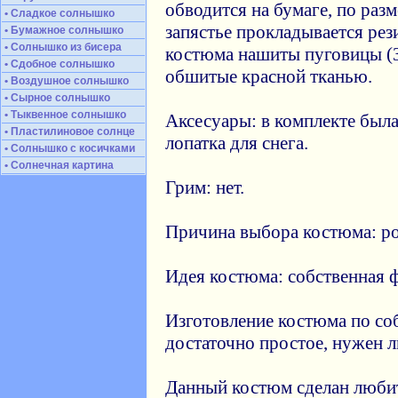
обводится на бумаге, по разм
• Сладкое солнышко
запястье прокладывается рези
• Бумажное солнышко
• Солнышко из бисера
костюма нашиты пуговицы (3 
• Сдобное солнышко
обшитые красной тканью.
• Воздушное солнышко
• Сырное солнышко
• Тыквенное солнышко
Аксесуары: в комплекте был
• Пластилиновое солнце
лопатка для снега.
• Солнышко с косичками
• Солнечная картина
Грим: нет.
Причина выбора костюма: ро
Идея костюма: собственная ф
Изготовление костюма по соб
достаточно простое, нужен 
Данный костюм сделан люби