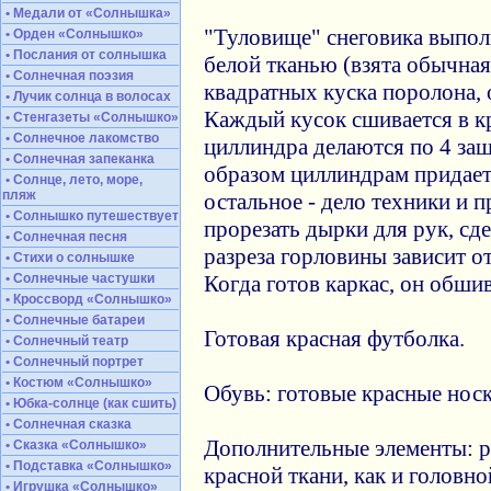
• Медали от «Солнышка»
"Туловище" снеговика выпол
• Орден «Солнышко»
• Послания от солнышка
белой тканью (взята обычна
• Солнечная поэзия
квадратных куска поролона, 
• Лучик солнца в волосах
Каждый кусок сшивается в кр
• Стенгазеты «Солнышко»
• Солнечное лакомство
циллиндра делаются по 4 защ
• Солнечная запеканка
образом циллиндрам придает
• Солнце, лето, море,
пляж
остальное - дело техники и 
• Солнышко путешествует
прорезать дырки для рук, сд
• Солнечная песня
разреза горловины зависит о
• Стихи о солнышке
• Солнечные частушки
Когда готов каркас, он обши
• Кроссворд «Солнышко»
• Солнечные батареи
Готовая красная футболка.
• Солнечный театр
• Солнечный портрет
• Костюм «Солнышко»
Обувь: готовые красные носк
• Юбка-солнце (как сшить)
• Солнечная сказка
Дополнительные элементы: 
• Сказка «Солнышко»
• Подставка «Солнышко»
красной ткани, как и головно
• Игрушка «Солнышко»