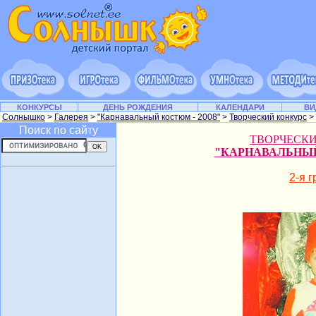
КОНКУРСЫ
ДЕНЬ РОЖДЕНИЯ
КАЛЕНДАРИ
ВИ
Солнышко
>
Галерея
>
"Карнавальный костюм - 2008"
>
Творческий конкурс
>
Поиск по сайту
ТВОРЧЕСК
"КАРНАВАЛЬНЫЙ
2-я 