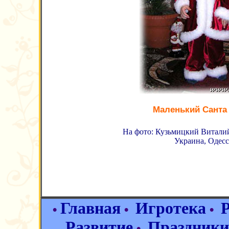
Маленький Санта
На фото: Кузьмицкий Виталий 
Украина, Одесс
Главная
Игротека
•
•
•
Развитие
Праздники
•