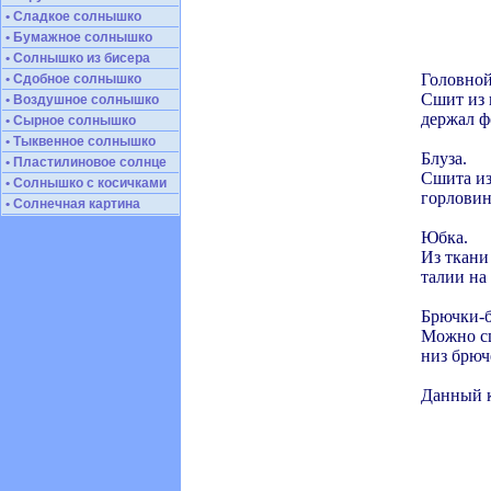
• Сладкое солнышко
• Бумажное солнышко
• Солнышко из бисера
Головной
• Сдобное солнышко
Сшит из 
• Воздушное солнышко
держал ф
• Сырное солнышко
• Тыквенное солнышко
Блуза.
• Пластилиновое солнце
Сшита из
• Солнышко с косичками
горловине
• Солнечная картина
Юбка.
Из ткани 
талии на
Брючки-
Можно сш
низ брюч
Данный к