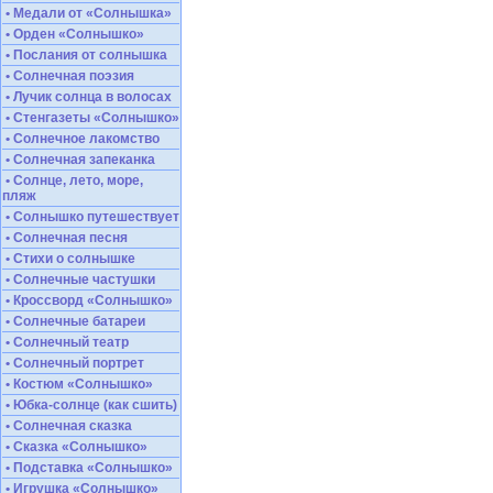
• Медали от «Солнышка»
• Орден «Солнышко»
• Послания от солнышка
• Солнечная поэзия
• Лучик солнца в волосах
• Стенгазеты «Солнышко»
• Солнечное лакомство
• Солнечная запеканка
• Солнце, лето, море,
пляж
• Солнышко путешествует
• Солнечная песня
• Стихи о солнышке
• Солнечные частушки
• Кроссворд «Солнышко»
• Солнечные батареи
• Солнечный театр
• Солнечный портрет
• Костюм «Солнышко»
• Юбка-солнце (как сшить)
• Солнечная сказка
• Сказка «Солнышко»
• Подставка «Солнышко»
• Игрушка «Солнышко»