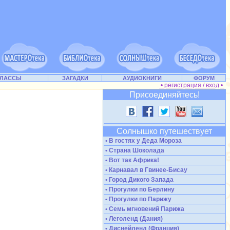
КЛАССЫ
ЗАГАДКИ
АУДИОКНИГИ
ФОРУМ
• регистрация / вход •
Присоединяйтесь!
Солнышко путешествует
• В гостях у Деда Мороза
• Страна Шоколада
• Вот так Африка!
• Карнавал в Гвинее-Бисау
• Город Дикого Запада
• Прогулки по Берлину
• Прогулки по Парижу
• Семь мгновений Парижа
• Леголенд (Дания)
• Диснейленд (Франция)