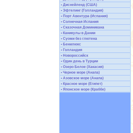
• Диснейленд (США)
• Эфтелинг (Голландия)
• Порт Авентура (Испания)
• Солнечная Испания
• Сказочная Доминикана
• Каникулы в Дании
• Суоми без глютена
• Бенилюкс
• Голландия
• Новороссийск
• Один день в Турции
• Озеро Белое (Хакасия)
• Черное море (Анапа)
• Азовское море (Анапа)
• Красное море (Египет)
• Японское море (Краббе)