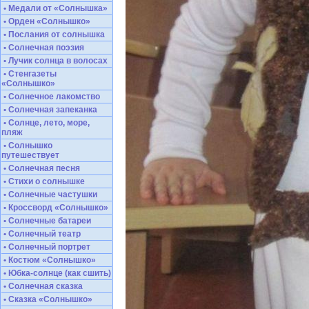
• Медали от «Солнышка»
• Орден «Солнышко»
• Послания от солнышка
• Солнечная поэзия
• Лучик солнца в волосах
• Стенгазеты
«Солнышко»
• Солнечное лакомство
• Солнечная запеканка
• Солнце, лето, море,
пляж
• Солнышко
путешествует
• Солнечная песня
• Стихи о солнышке
• Солнечные частушки
• Кроссворд «Солнышко»
• Солнечные батареи
• Солнечный театр
• Солнечный портрет
• Костюм «Солнышко»
• Юбка-солнце (как сшить)
• Солнечная сказка
• Сказка «Солнышко»