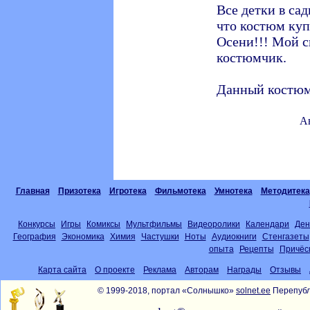
Все детки в сад
что костюм куп
Осени!!! Мой с
костюмчик.
Данный костюм
А
Главная
Призотека
Игротека
Фильмотека
Умнотека
Методитека
Конкурсы
Игры
Комиксы
Мультфильмы
Видеоролики
Календари
Ден
География
Экономика
Химия
Частушки
Ноты
Аудиокниги
Стенгазеты
опыта
Рецепты
Причёс
Карта сайта
О проекте
Реклама
Авторам
Награды
Отзывы
© 1999-2018, портал «Солнышко»
solnet.ee
Перепубл