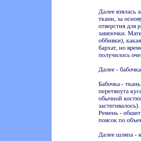
Далее взялась 
ткани, за основ
отверстия для 
завязочки. Мат
оббивки), кака
бархат, но врем
получилось оче
Далее - бабочк
Бабочка - ткан
перетянута кус
обычной костю
застегивалось).
Ремень - обшит
поясок по объе
Далее шляпа - 