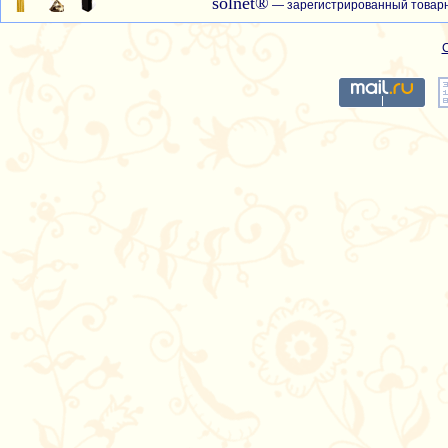
solnet®
— зарегистрированный товарн
С