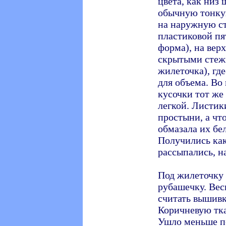
цвета, как низ
обычную тонкую
на наружную с
пластиковой пя
форма), на вер
скрытыми стежк
жилеточка), гд
для объема. Во
кусочки тот же
легкой. Листик
простыни, а чт
обмазала их бе
Получились как
рассыпались, н
Под жилеточку 
рубашечку. Вес
считать вышивк
Коричневую тка
Ушло меньше по