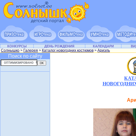
КОНКУРСЫ
ДЕНЬ РОЖДЕНИЯ
КАЛЕНДАРИ
ВИ
Солнышко
>
Галерея
>
Каталог новогодних костюмов
>
Ариэль
Поиск по сайту
КАТ
НОВОГОДНИ
Ар