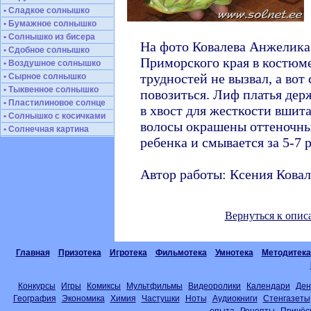
• Сладкое солнышко
• Бумажное солнышко
• Солнышко из бисера
На фото Ковалева Анжелика (
• Сдобное солнышко
Приморского края в костюм
• Воздушное солнышко
трудностей не вызвал, а вот
• Сырное солнышко
• Тыквенное солнышко
повозиться. Лиф платья держ
• Пластилиновое солнце
в хвост для жесткости вшит
• Солнышко с косичками
волосы окрашены оттеночны
• Солнечная картина
ребенка и смывается за 5-7 р
Автор работы: Ксения Ковал
Вернуться к опи
Главная
Призотека
Игротека
Фильмотека
Умнотека
Методитека
Конкурсы
Игры
Комиксы
Мультфильмы
Видеоролики
Календари
Ден
География
Экономика
Химия
Частушки
Ноты
Аудиокниги
Стенгазеты