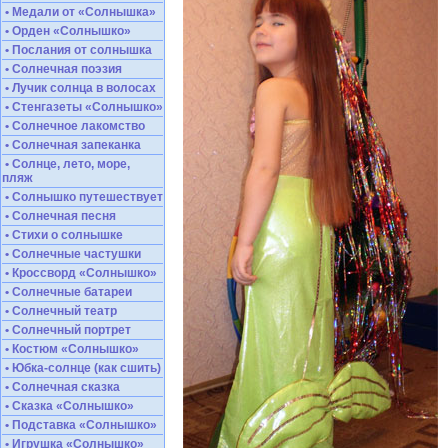
• Медали от «Солнышка»
• Орден «Солнышко»
• Послания от солнышка
• Солнечная поэзия
• Лучик солнца в волосах
• Стенгазеты «Солнышко»
• Солнечное лакомство
• Солнечная запеканка
• Солнце, лето, море,
пляж
• Солнышко путешествует
• Солнечная песня
• Стихи о солнышке
• Солнечные частушки
• Кроссворд «Солнышко»
• Солнечные батареи
• Солнечный театр
• Солнечный портрет
• Костюм «Солнышко»
• Юбка-солнце (как сшить)
• Солнечная сказка
• Сказка «Солнышко»
• Подставка «Солнышко»
• Игрушка «Солнышко»