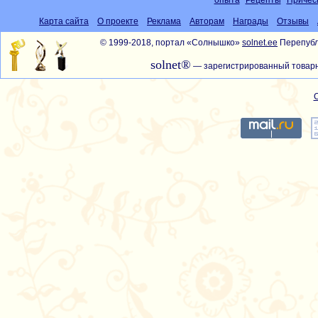
опыта
Рецепты
Причёс
Карта сайта
О проекте
Реклама
Авторам
Награды
Отзывы
© 1999-2018, портал «Солнышко»
solnet.ee
Перепубл
solnet®
— зарегистрированный товарн
С