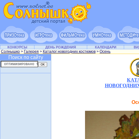
КОНКУРСЫ
ДЕНЬ РОЖДЕНИЯ
КАЛЕНДАРИ
ВИ
Солнышко
>
Галерея
>
Каталог новогодних костюмов
>
Осень
Поиск по сайту
КАТ
НОВОГОДНИ
Ос