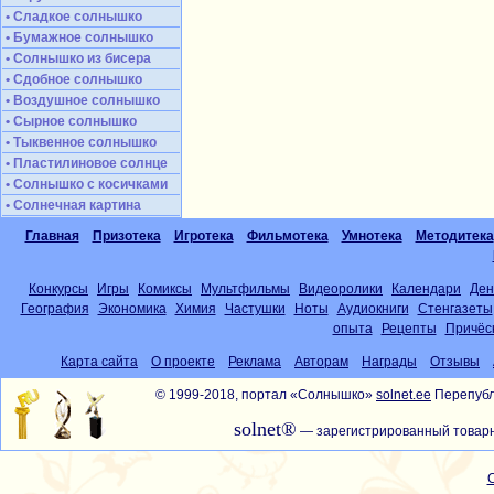
• Сладкое солнышко
• Бумажное солнышко
• Солнышко из бисера
• Сдобное солнышко
• Воздушное солнышко
• Сырное солнышко
• Тыквенное солнышко
• Пластилиновое солнце
• Солнышко с косичками
• Солнечная картина
Главная
Призотека
Игротека
Фильмотека
Умнотека
Методитека
Конкурсы
Игры
Комиксы
Мультфильмы
Видеоролики
Календари
Ден
География
Экономика
Химия
Частушки
Ноты
Аудиокниги
Стенгазеты
опыта
Рецепты
Причёс
Карта сайта
О проекте
Реклама
Авторам
Награды
Отзывы
© 1999-2018, портал «Солнышко»
solnet.ee
Перепубл
solnet®
— зарегистрированный товарн
С