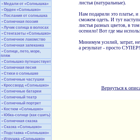
листья (натуральные).
• Медали от «Солнышка»
• Орден «Солнышко»
Нам подарили это платье, и 
• Послания от солнышка
сможем одеть. И тут наступи
• Солнечная поэзия
листья разных цветов, в том
• Лучик солнца в волосах
осенило! Вот где мы использ
• Стенгазеты «Солнышко»
• Солнечное лакомство
Минимум усилий, затрат, не
• Солнечная запеканка
а результат - просто СУПЕР!
• Солнце, лето, море,
пляж
• Солнышко путешествует
• Солнечная песня
• Стихи о солнышке
• Солнечные частушки
• Кроссворд «Солнышко»
Вернуться к опи
• Солнечные батареи
• Солнечный театр
• Солнечный портрет
• Костюм «Солнышко»
• Юбка-солнце (как сшить)
• Солнечная сказка
• Сказка «Солнышко»
• Подставка «Солнышко»
• Игрушка «Солнышко»