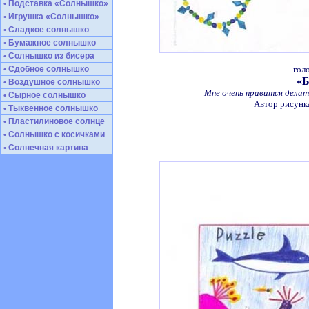
• Подставка «Солнышко»
• Игрушка «Солнышко»
• Сладкое солнышко
• Бумажное солнышко
• Солнышко из бисера
• Сдобное солнышко
гол
«Б
• Воздушное солнышко
Мне очень нравится делат
• Сырное солнышко
Автор рисунк
• Тыквенное солнышко
• Пластилиновое солнце
• Солнышко с косичками
• Солнечная картина