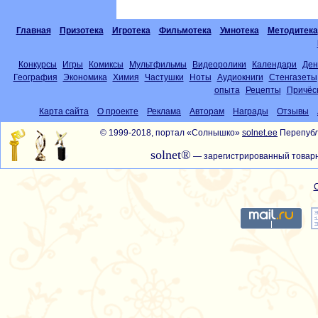
Главная
Призотека
Игротека
Фильмотека
Умнотека
Методитека
Конкурсы
Игры
Комиксы
Мультфильмы
Видеоролики
Календари
Ден
География
Экономика
Химия
Частушки
Ноты
Аудиокниги
Стенгазеты
опыта
Рецепты
Причёс
Карта сайта
О проекте
Реклама
Авторам
Награды
Отзывы
© 1999-2018, портал «Солнышко»
solnet.ee
Перепубл
solnet®
— зарегистрированный товарн
С