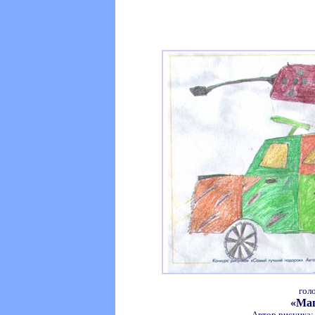
гол
«Ма
Автор рисунка: