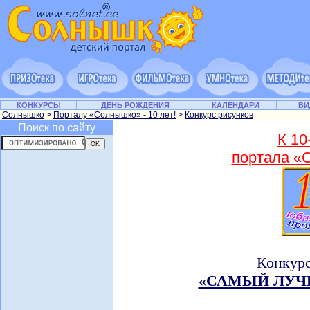
КОНКУРСЫ
ДЕНЬ РОЖДЕНИЯ
КАЛЕНДАРИ
ВИ
Солнышко
>
Порталу «Солнышко» - 10 лет!
>
Конкурс рисунков
Поиск по сайту
К 10
портала 
Конкурс
«САМЫЙ ЛУЧ