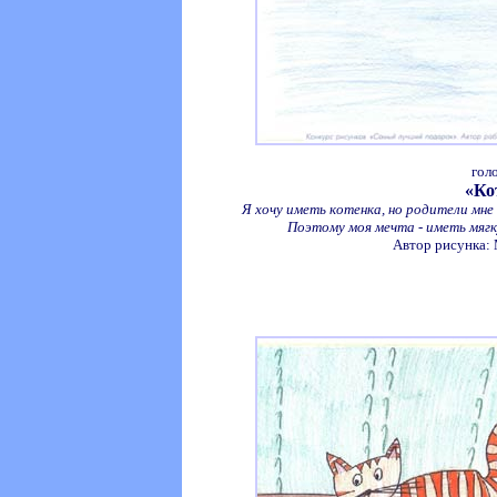
гол
«Ко
Я хочу иметь котенка, но родители мн
Поэтому моя мечта - иметь мягк
Автор рисунка: