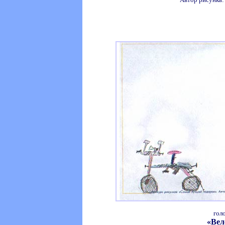
гол
«Вел