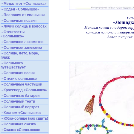
• Медали от «Солнышка»
• Орден «Солнышко»
• Послания от солнышка
гол
• Солнечная поэзия
«Лошадка
• Лучик солнца в волосах
Максим хочет в подарок игр
• Стенгазеты
катался на пони и теперь 
«Солнышко»
Автор рисунка:
• Солнечное лакомство
• Солнечная запеканка
• Солнце, лето, море,
пляж
• Солнышко
путешествует
• Солнечная песня
• Стихи о солнышке
• Солнечные частушки
• Кроссворд «Солнышко»
• Солнечные батареи
• Солнечный театр
• Солнечный портрет
• Костюм «Солнышко»
• Юбка-солнце (как сшить)
• Солнечная сказка
• Сказка «Солнышко»