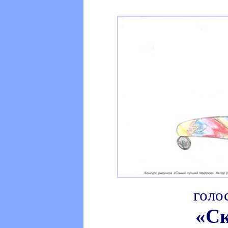
голо
«Ск