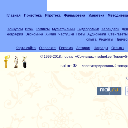
Главная
Призотека
Игротека
Фильмотека
Умнотека
Методитека
Конкурсы
Игры
Комиксы
Мультфильмы
Видеоролики
Календари
Ден
География
Экономика
Химия
Частушки
Ноты
Аудиокниги
Стенгазеты
опыта
Рецепты
Причёс
Карта сайта
О проекте
Реклама
Авторам
Награды
Отзывы
© 1999-2018, портал «Солнышко»
solnet.ee
Перепубл
solnet®
— зарегистрированный товарн
С