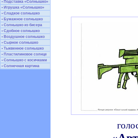
• Подставка «Солнышко»
• Игрушка «Солнышко»
• Сладкое солнышко
• Бумажное солнышко
• Солнышко из бисера
• Сдобное солнышко
• Воздушное солнышко
• Сырное солнышко
• Тыквенное солнышко
• Пластилиновое солнце
• Солнышко с косичками
• Солнечная картина
голо
«Авт