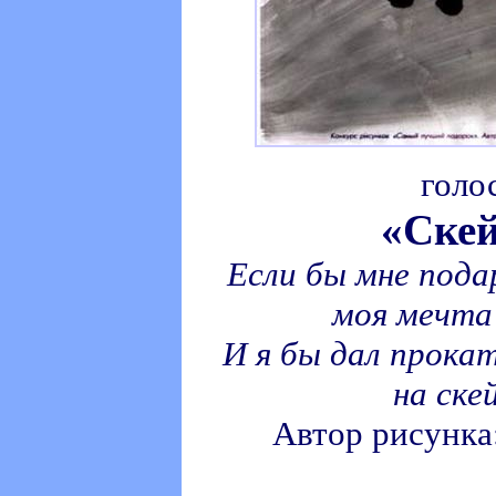
голо
«Скей
Если бы мне пода
моя мечта
И я бы дал прока
на ске
Автор рисунка