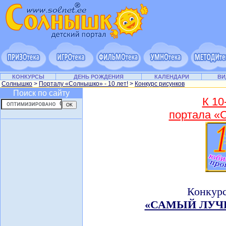
КОНКУРСЫ
ДЕНЬ РОЖДЕНИЯ
КАЛЕНДАРИ
ВИ
Солнышко
>
Порталу «Солнышко» - 10 лет!
>
Конкурс рисунков
Поиск по сайту
К 10
портала 
Конкурс
«САМЫЙ ЛУЧ