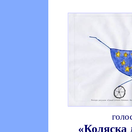
голо
«Коляска 