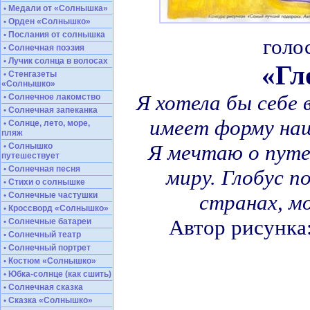
• Медали от «Солнышка»
• Орден «Солнышко»
• Послания от солнышка
голо
• Солнечная поэзия
• Лучик солнца в волосах
«Гл
• Стенгазеты
«Солнышко»
Я хотела бы себе 
• Солнечное лакомство
• Солнечная запеканка
имеет форму наш
• Солнце, лето, море,
пляж
Я мечтаю о путе
• Солнышко
путешествует
• Солнечная песня
миру. Глобус 
• Стихи о солнышке
• Солнечные частушки
странах, мо
• Кроссворд «Солнышко»
Автор рисунка
• Солнечные батареи
• Солнечный театр
• Солнечный портрет
• Костюм «Солнышко»
• Юбка-солнце (как сшить)
• Солнечная сказка
• Сказка «Солнышко»