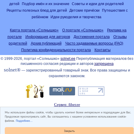
детей
Подбор имён и их значение
Советы и идеи для родителей
Рецепты полезных блюд для детей
Детские причёски
Путешествия с
ребёнком
Идеи рукоделия и творчества
Карта портала «Солнышко»
О портале «Солнышко»
Реклама на
портале
Информация для авторов
Достижения портала
Отзывы
родителей
Архив публикаций
Часто задаваемые вопросы (FAQ)
Политика конфиденциальности портала
Контакты
© 1999-2026, портал «Солнышко»
solnet.ee
Перепубликация материалов без
письменного согласия редакции и авторов
запрещена
solnet®
— зарегистрированный товарный знак. Все права защищены и
охраняются законом.
Сервер: fiber.ee
Мы используем файлы cookie, чтобы сделать контент более интересным и подходящим для Вас.
Продолжая просматривать сайт, Вы соглашаетесь с нашими условиями использования cookie-
файлов.
Подробнее...
Закрыть