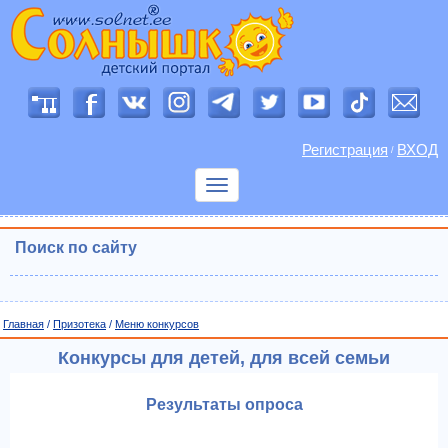
Регистрация
ВХОД
/
Показать
меню
Поиск по сайту
Главная
/
Призотека
/
Меню конкурсов
Конкурсы для детей, для всей семьи
Результаты опроса