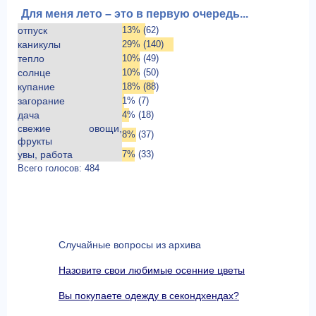
Для меня лето – это в первую очередь...
отпуск
13% (62)
каникулы
29% (140)
тепло
10% (49)
солнце
10% (50)
купание
18% (88)
загорание
1% (7)
дача
4% (18)
свежие овощи,
8% (37)
фрукты
увы, работа
7% (33)
Всего голосов: 484
Случайные вопросы из архива
Назовите свои любимые осенние цветы
Вы покупаете одежду в секондхендах?