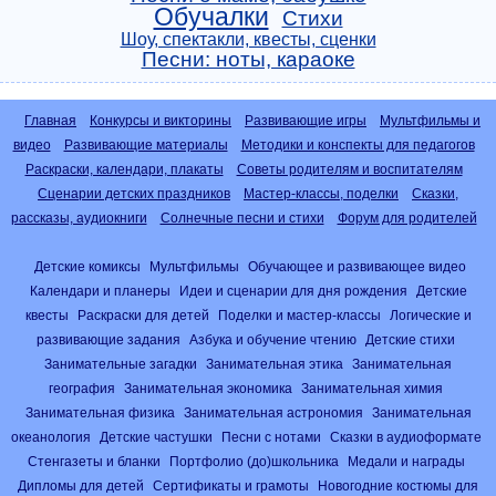
Обучалки
Стихи
Шоу, спектакли, квесты, сценки
Песни: ноты, караоке
Главная
Конкурсы и викторины
Развивающие игры
Мультфильмы и
видео
Развивающие материалы
Методики и конспекты для педагогов
Раскраски, календари, плакаты
Советы родителям и воспитателям
Сценарии детских праздников
Мастер-классы, поделки
Сказки,
рассказы, аудиокниги
Солнечные песни и стихи
Форум для родителей
Детские комиксы
Мультфильмы
Обучающее и развивающее видео
Календари и планеры
Идеи и сценарии для дня рождения
Детские
квесты
Раскраски для детей
Поделки и мастер-классы
Логические и
развивающие задания
Азбука и обучение чтению
Детские стихи
Занимательные загадки
Занимательная этика
Занимательная
география
Занимательная экономика
Занимательная химия
Занимательная физика
Занимательная астрономия
Занимательная
океанология
Детские частушки
Песни с нотами
Сказки в аудиоформате
Стенгазеты и бланки
Портфолио (до)школьника
Медали и награды
Дипломы для детей
Сертификаты и грамоты
Новогодние костюмы для