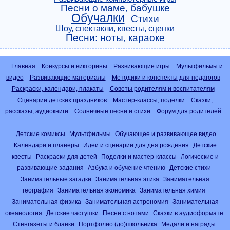
Песни о маме, бабушке
Обучалки
Стихи
Шоу, спектакли, квесты, сценки
Песни: ноты, караоке
Главная
Конкурсы и викторины
Развивающие игры
Мультфильмы и
видео
Развивающие материалы
Методики и конспекты для педагогов
Раскраски, календари, плакаты
Советы родителям и воспитателям
Сценарии детских праздников
Мастер-классы, поделки
Сказки,
рассказы, аудиокниги
Солнечные песни и стихи
Форум для родителей
Детские комиксы
Мультфильмы
Обучающее и развивающее видео
Календари и планеры
Идеи и сценарии для дня рождения
Детские
квесты
Раскраски для детей
Поделки и мастер-классы
Логические и
развивающие задания
Азбука и обучение чтению
Детские стихи
Занимательные загадки
Занимательная этика
Занимательная
география
Занимательная экономика
Занимательная химия
Занимательная физика
Занимательная астрономия
Занимательная
океанология
Детские частушки
Песни с нотами
Сказки в аудиоформате
Стенгазеты и бланки
Портфолио (до)школьника
Медали и награды