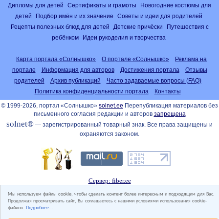
Дипломы для детей
Сертификаты и грамоты
Новогодние костюмы для
детей
Подбор имён и их значение
Советы и идеи для родителей
Рецепты полезных блюд для детей
Детские причёски
Путешествия с
ребёнком
Идеи рукоделия и творчества
Карта портала «Солнышко»
О портале «Солнышко»
Реклама на
портале
Информация для авторов
Достижения портала
Отзывы
родителей
Архив публикаций
Часто задаваемые вопросы (FAQ)
Политика конфиденциальности портала
Контакты
© 1999-2026, портал «Солнышко»
solnet.ee
Перепубликация материалов без
письменного согласия редакции и авторов
запрещена
solnet®
— зарегистрированный товарный знак. Все права защищены и
охраняются законом.
Сервер: fiber.ee
Мы используем файлы cookie, чтобы сделать контент более интересным и подходящим для Вас.
Продолжая просматривать сайт, Вы соглашаетесь с нашими условиями использования cookie-
файлов.
Подробнее...