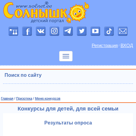
Регистрация
ВХОД
/
Показать
меню
Поиск по сайту
Главная
/
Призотека
/
Меню конкурсов
Конкурсы для детей, для всей семьи
Результаты опроса