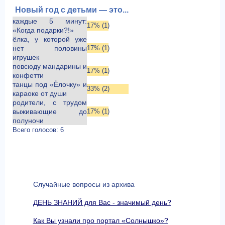
Новый год с детьми — это...
каждые 5 минут:
17% (1)
«Когда подарки?!»
ёлка, у которой уже
нет половины
17% (1)
игрушек
повсюду мандарины и
17% (1)
конфетти
танцы под «Ёлочку» и
33% (2)
караоке от души
родители, с трудом
выживающие до
17% (1)
полуночи
Всего голосов: 6
Случайные вопросы из архива
ДЕНЬ ЗНАНИЙ для Вас - значимый день?
Как Вы узнали про портал «Солнышко»?