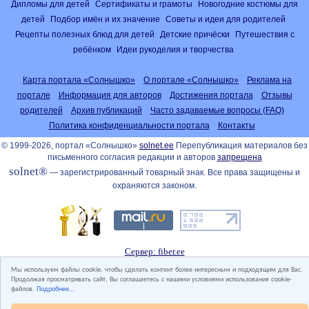
Дипломы для детей
Сертификаты и грамоты
Новогодние костюмы для
детей
Подбор имён и их значение
Советы и идеи для родителей
Рецепты полезных блюд для детей
Детские причёски
Путешествия с
ребёнком
Идеи рукоделия и творчества
Карта портала «Солнышко»
О портале «Солнышко»
Реклама на
портале
Информация для авторов
Достижения портала
Отзывы
родителей
Архив публикаций
Часто задаваемые вопросы (FAQ)
Политика конфиденциальности портала
Контакты
© 1999-2026, портал «Солнышко»
solnet.ee
Перепубликация материалов без
письменного согласия редакции и авторов
запрещена
solnet®
— зарегистрированный товарный знак. Все права защищены и
охраняются законом.
Сервер: fiber.ee
Мы используем файлы cookie, чтобы сделать контент более интересным и подходящим для Вас.
Продолжая просматривать сайт, Вы соглашаетесь с нашими условиями использования cookie-
файлов.
Подробнее...