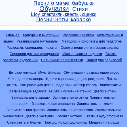
Песни о маме, бабушке
Обучалки
Стихи
Шоу, спектакли, квесты, сценки
Песни: ноты, караоке
Главная
Конкурсы и викторины
Развивающие игры
Мультфильмы и
видео
Развивающие материалы
Методики и конспекты для педагогов
Раскраски, календари, плакаты
Советы родителям и воспитателям
Сценарии детских праздников
Мастер-классы, поделки
Сказки,
рассказы, аудиокниги
Солнечные песни и стихи
Форум для родителей
Детские комиксы
Мультфильмы
Обучающее и развивающее видео
Календари и планеры
Идеи и сценарии для дня рождения
Детские
квесты
Раскраски для детей
Поделки и мастер-классы
Логические и
развивающие задания
Азбука и обучение чтению
Детские стихи
Занимательные загадки
Занимательная этика
Занимательная
география
Занимательная экономика
Занимательная химия
Занимательная физика
Занимательная астрономия
Занимательная
океанология
Детские частушки
Песни с нотами
Сказки в аудиоформате
Стенгазеты и бланки
Портфолио (до)школьника
Медали и награды