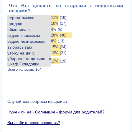
Что Вы делаете со старыми / ненужными
вещами?
переделываю
11% (18)
продаю
10% (17)
обмениваю
4% (6)
отдаю знакомым
28% (46)
отдаю незнакомым
8% (13)
выбрасываю
15% (24)
увожу на дачу
13% (21)
убираю подальше в
12% (19)
шкаф / кладовку
Всего голосов: 164
Случайные вопросы из архива
Нужен ли на «Солнышке» форум для родителей?
Вы любите свою свекровь?