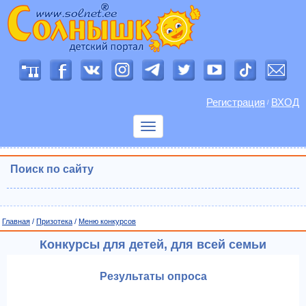
Регистрация
ВХОД
/
Показать
меню
Поиск по сайту
Главная
/
Призотека
/
Меню конкурсов
Конкурсы для детей, для всей семьи
Результаты опроса